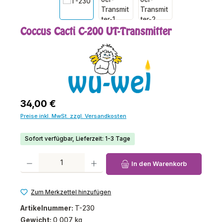
Coccus Cacti C-200 UT-Transmitter
Regulärer Preis:
34,00 €
Preise inkl. MwSt. zzgl. Versandkosten
Sofort verfügbar, Lieferzeit: 1-3 Tage
Produkt Anzahl: Gib den gewünschten Wert ein oder benutze die Schaltfl
In den Warenkorb
Zum Merkzettel hinzufügen
Artikelnummer:
T-230
Gewicht:
0,007 kg