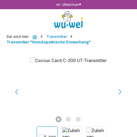
URteilchen®
Zum Hauptinhalt springen
Sie sind hier:
Transmitter
Transmitter "Homöopathische Einweihung"
Bildergalerie überspringen