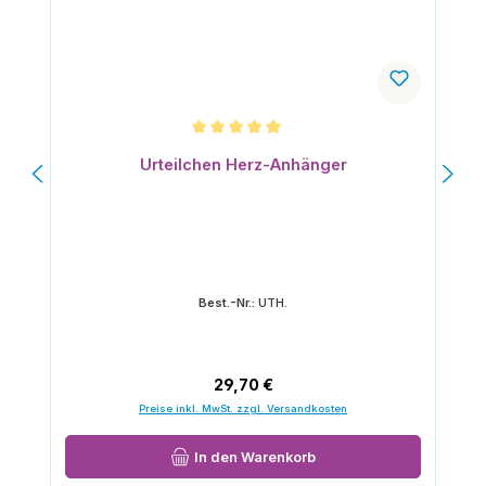
Durchschnittliche Bewertung von 5 von 5 Sternen
Urteilchen Herz-Anhänger
Best.-Nr.:
UTH.
Regulärer Preis:
29,70 €
Preise inkl. MwSt. zzgl. Versandkosten
In den Warenkorb