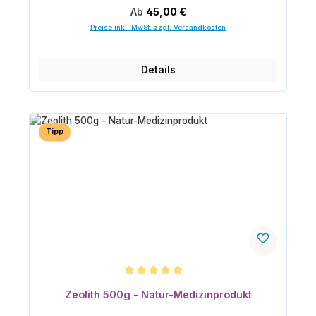
Regulärer Preis:
Ab
45,00 €
Preise inkl. MwSt. zzgl. Versandkosten
Details
Tipp
Durchschnittliche Bewertung von 5 von 5 Sternen
Zeolith 500g - Natur-Medizinprodukt