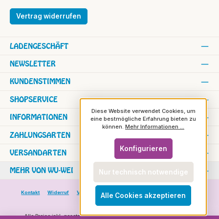
Vertrag widerrufen
LADENGESCHÄFT
NEWSLETTER
KUNDENSTIMMEN
SHOPSERVICE
Diese Website verwendet Cookies, um
INFORMATIONEN
eine bestmögliche Erfahrung bieten zu
können.
Mehr Informationen ...
ZAHLUNGSARTEN
Konfigurieren
VERSANDARTEN
MEHR VON WU-WEI
Nur technisch notwendige
Kontakt
Widerruf
Versand und Zahlung
Versand in die Schweiz
Alle Cookies akzeptieren
Rundbrief
Alle Preise inkl. gesetzl. Mehrwertsteuer zzgl.
Versandkosten
und ggf.