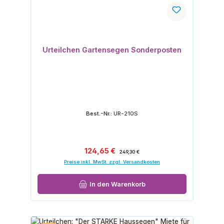
Urteilchen Gartensegen Sonderposten
Best.-Nr.:
UR-210S
Verkaufspreis:
Regulärer Preis:
124,65 €
249,30 €
Preise inkl. MwSt. zzgl. Versandkosten
In den Warenkorb