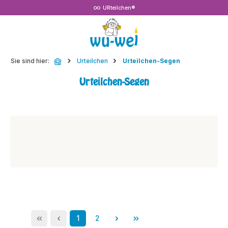
URteilchen®
Zum Hauptinhalt springen
Sie sind hier:
Urteilchen
Urteilchen-Segen
Urteilchen-Segen
Seite
Seite
1
2