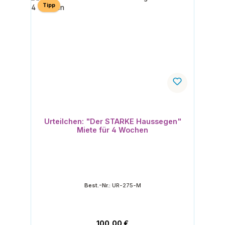
Tipp
Urteilchen: "Der STARKE Haussegen"
Miete für 4 Wochen
Best.-Nr.:
UR-275-M
Regulärer Preis:
100,00 €