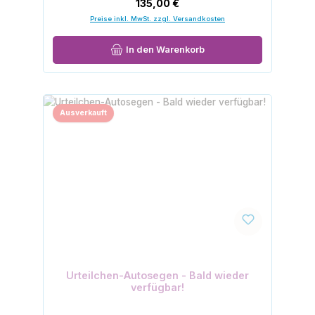
Regulärer Preis:
135,00 €
Preise inkl. MwSt. zzgl. Versandkosten
In den Warenkorb
Ausverkauft
Urteilchen-Autosegen - Bald wieder
verfügbar!