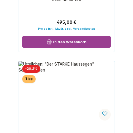
Regulärer Preis:
495,00 €
Preise inkl. MwSt. zzgl. Versandkosten
In den Warenkorb
Rabatt
-20,2%
Tipp