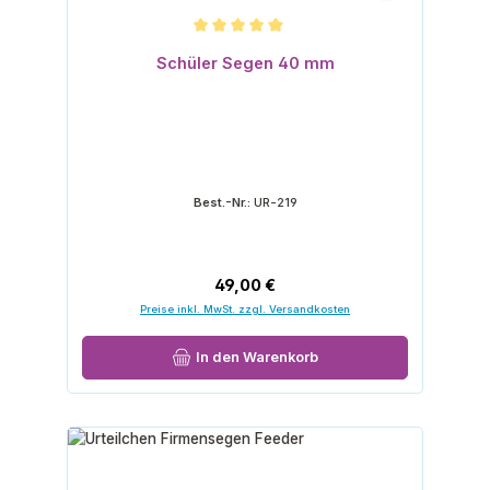
Durchschnittliche Bewertung von 5 von 5 Sternen
Schüler Segen 40 mm
Best.-Nr.:
UR-219
Regulärer Preis:
49,00 €
Preise inkl. MwSt. zzgl. Versandkosten
In den Warenkorb