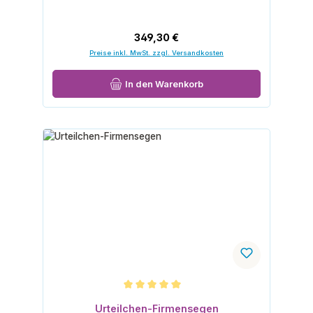
Regulärer Preis:
349,30 €
Preise inkl. MwSt. zzgl. Versandkosten
In den Warenkorb
Durchschnittliche Bewertung von 5 von 5 Sternen
Urteilchen-Firmensegen