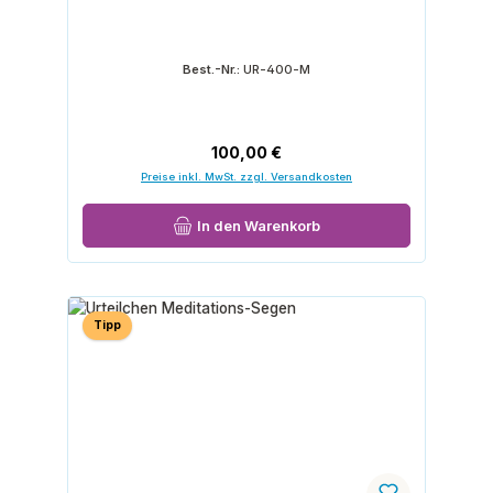
Best.-Nr.:
UR-400-M
Regulärer Preis:
100,00 €
Preise inkl. MwSt. zzgl. Versandkosten
In den Warenkorb
Tipp