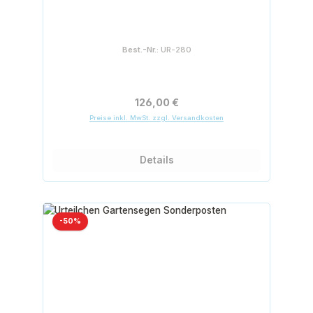
Best.-Nr.:
UR-280
Regulärer Preis:
126,00 €
Preise inkl. MwSt. zzgl. Versandkosten
Details
Rabatt
-50%