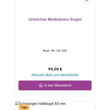
Urteilchen Meditations-Segen
Best.-Nr.:
UR-285
Regulärer Preis:
99,00 €
Preise inkl. MwSt. zzgl. Versandkosten
In den Warenkorb
Tipp