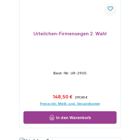
Urteilchen-Firmensegen 2. Wahl
Best.-Nr.:
UR-290S
Verkaufspreis:
Regulärer Preis:
148,50 €
297,00 €
Preise inkl. MwSt. zzgl. Versandkosten
In den Warenkorb