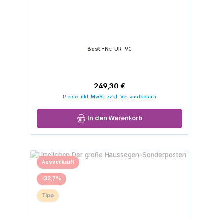
Best.-Nr.:
UR-90
Regulärer Preis:
249,30 €
Preise inkl. MwSt. zzgl. Versandkosten
In den Warenkorb
Ausverkauft
Rabatt
-32,7%
Tipp