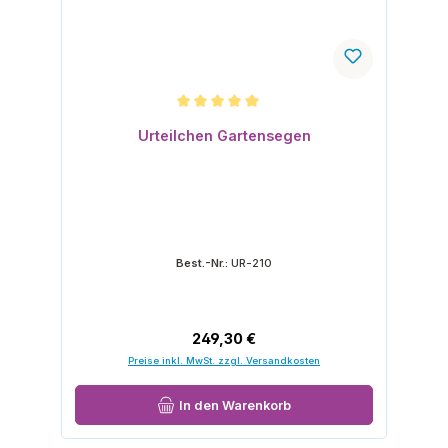
Durchschnittliche Bewertung von 5 von 5 Sternen
Urteilchen Gartensegen
Best.-Nr.:
UR-210
Regulärer Preis:
249,30 €
Preise inkl. MwSt. zzgl. Versandkosten
In den Warenkorb