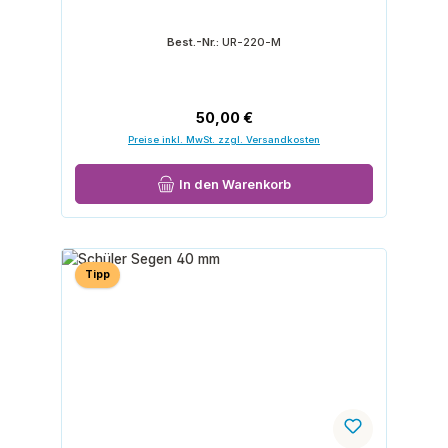
Best.-Nr.:
UR-220-M
Regulärer Preis:
50,00 €
Preise inkl. MwSt. zzgl. Versandkosten
In den Warenkorb
Tipp