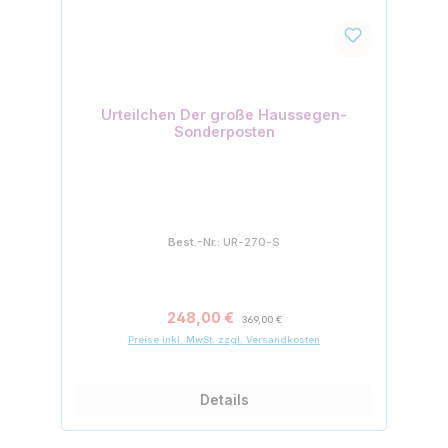
Urteilchen Der große Haussegen-
Sonderposten
Best.-Nr.:
UR-270-S
Verkaufspreis:
Regulärer Preis:
248,00 €
369,00 €
Preise inkl. MwSt. zzgl. Versandkosten
Details