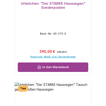
Urteilchen: "Der STARKE Haussegen"
Sonderposten
Best.-Nr.:
UR-275-S
Verkaufspreis:
Regulärer Preis:
395,00 €
495,00 €
Preise inkl. MwSt. zzgl. Versandkosten
In den Warenkorb
Tipp