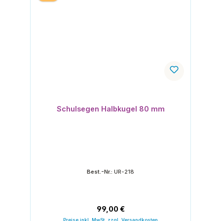
Schulsegen Halbkugel 80 mm
Best.-Nr.:
UR-218
Regulärer Preis:
99,00 €
Preise inkl. MwSt. zzgl. Versandkosten