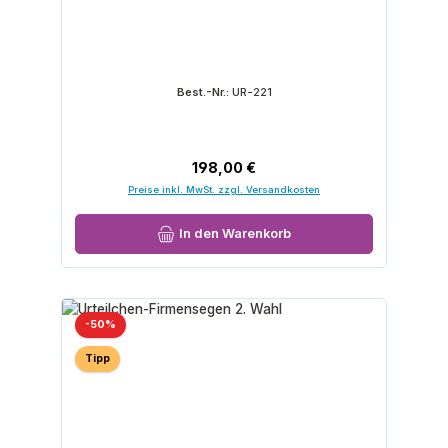
Best.-Nr.:
UR-221
Regulärer Preis:
198,00 €
Preise inkl. MwSt. zzgl. Versandkosten
In den Warenkorb
Rabatt
-50%
Tipp