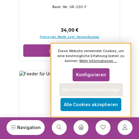
Best.-Nr.:
UR-220-F
Regulärer Preis:
34,00 €
Preise inkl. MwSt. zzgl. Versandkosten
In den Warenkorb
Diese Website verwendet Cookies, um
eine bestmögliche Erfahrung bieten zu
können.
Mehr Informationen ...
Konfigurieren
Nur technisch notwendige
Alle Cookies akzeptieren
Du hast 0 Prod
Navigation