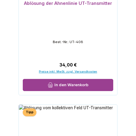
Ablösung der Ahnenlinie UT-Transmitter
Best.-Nr.:
UT-408
Regulärer Preis:
34,00 €
Preise inkl. MwSt. zzgl. Versandkosten
In den Warenkorb
Tipp