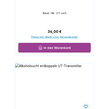
Best.-Nr.:
UT-669
Regulärer Preis:
34,00 €
Preise inkl. MwSt. zzgl. Versandkosten
In den Warenkorb