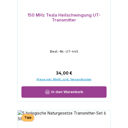
150 MHz Tesla Heilschwingung UT-
Transmitter
Best.-Nr.:
UT-445
Regulärer Preis:
34,00 €
Preise inkl. MwSt. zzgl. Versandkosten
In den Warenkorb
Tipp