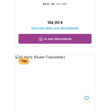
Best.-Nr.:
UT-437
Regulärer Preis:
136,00 €
Preise inkl. MwSt. zzgl. Versandkosten
In den Warenkorb
Tipp