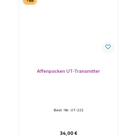
Tipp
Affenpocken UT-Transmitter
Best.-Nr.:
UT-222
Regulärer Preis:
34,00 €