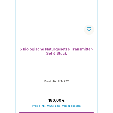
5 biologische Naturgesetze Transmitter-
Set 6 Stück
Best.-Nr.:
UT-272
Regulärer Preis:
180,00 €
Preise inkl. MwSt. zzgl. Versandkosten