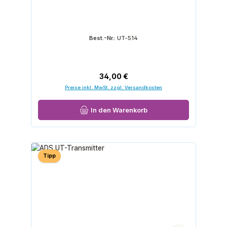
Best.-Nr.:
UT-514
Regulärer Preis:
34,00 €
Preise inkl. MwSt. zzgl. Versandkosten
In den Warenkorb
Tipp