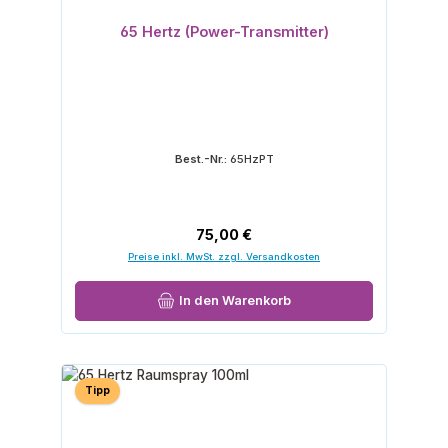
65 Hertz (Power-Transmitter)
Best.-Nr.:
65HzPT
Regulärer Preis:
75,00 €
Preise inkl. MwSt. zzgl. Versandkosten
In den Warenkorb
Tipp