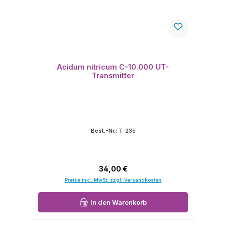
Acidum nitricum C-10.000 UT-
Transmitter
Best.-Nr.:
T-235
Regulärer Preis:
34,00 €
Preise inkl. MwSt. zzgl. Versandkosten
In den Warenkorb