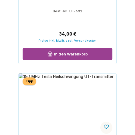
Best.-Nr.:
UT-602
Regulärer Preis:
34,00 €
Preise inkl. MwSt. zzgl. Versandkosten
In den Warenkorb
Tipp