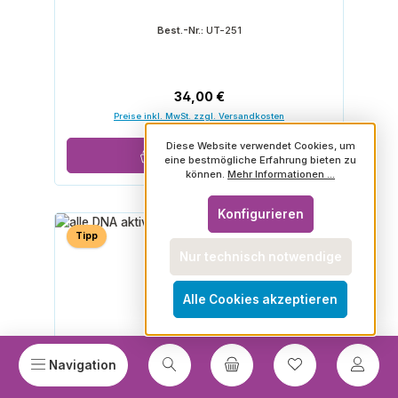
Best.-Nr.:
UT-251
Regulärer Preis:
34,00 €
Preise inkl. MwSt. zzgl. Versandkosten
Diese Website verwendet Cookies, um
In den Warenkorb
eine bestmögliche Erfahrung bieten zu
können.
Mehr Informationen ...
Konfigurieren
Tipp
Nur technisch notwendige
Alle Cookies akzeptieren
Du hast 0 Prod
Navigation