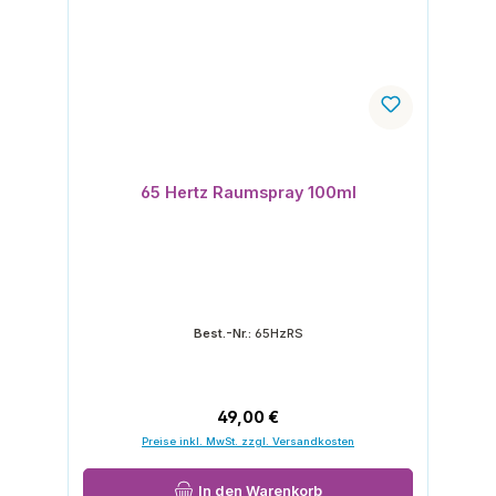
65 Hertz Raumspray 100ml
Best.-Nr.:
65HzRS
Regulärer Preis:
49,00 €
Preise inkl. MwSt. zzgl. Versandkosten
In den Warenkorb