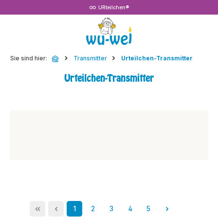
URteilchen®
Zum Hauptinhalt springen
Sie sind hier:
Transmitter
Urteilchen-Transmitter
Urteilchen-Transmitter
Seite
Seite
Seite
Seite
Seite
1
2
3
4
5