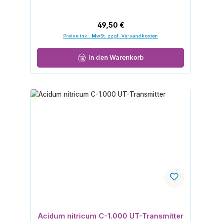
Regulärer Preis:
49,50 €
Preise inkl. MwSt. zzgl. Versandkosten
In den Warenkorb
Acidum nitricum C-1.000 UT-Transmitter