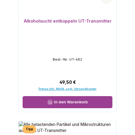
Alkoholsucht entkoppeln UT-Transmitter
Best.-Nr.:
UT-682
Regulärer Preis:
49,50 €
Preise inkl. MwSt. zzgl. Versandkosten
In den Warenkorb
Tipp