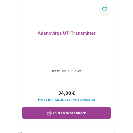
Adenovirus UT-Transmitter
Best.-Nr.:
UT-689
Regulärer Preis:
34,00 €
Preise inkl. MwSt. zzgl. Versandkosten
In den Warenkorb