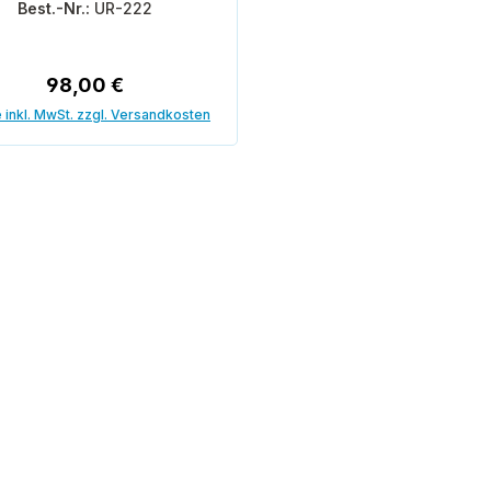
Best.-Nr.:
UR-222
Regulärer Preis:
98,00 €
 inkl. MwSt. zzgl. Versandkosten
In den Warenkorb