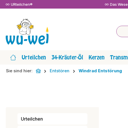
URteilchen®
Das Wesen
m Hauptinhalt springen
Zur Suche springen
Zur Hauptnavigation springen
Urteilchen
34-Kräuter-Öl
Kerzen
Transmi
Sie sind hier:
Entstören
Windrad Entstörung
Urteilchen