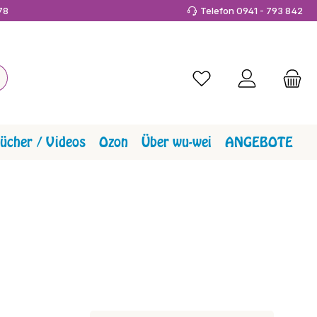
978
Telefon 0941 - 793 842
Du hast 0 Produkte a
ücher / Videos
Ozon
Über wu-wei
ANGEBOTE