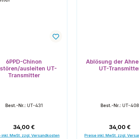
6PPD-Chinon
Ablösung der Ahne
stören/ausleiten UT-
UT-Transmitte
Transmitter
Best.-Nr.:
UT-431
Best.-Nr.:
UT-40
Regulärer Preis:
Regulärer P
34,00 €
34,00 €
 inkl. MwSt. zzgl. Versandkosten
Preise inkl. MwSt. zzgl. Vers