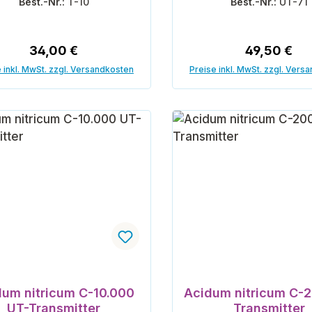
Best.-Nr.:
T-10
Best.-Nr.:
UT-71
Regulärer Preis:
Regulärer P
34,00 €
49,50 €
 inkl. MwSt. zzgl. Versandkosten
Preise inkl. MwSt. zzgl. Vers
In den Warenkorb
In den Warenk
dum nitricum C-10.000
Acidum nitricum C-
UT-Transmitter
Transmitter