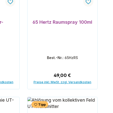
r-
65 Hertz Raumspray 100ml
T
Best.-Nr.:
65HzRS
reis:
Regulärer Preis:
49,00 €
andkosten
Preise inkl. MwSt. zzgl. Versandkosten
orb
In den Warenkorb
Tipp