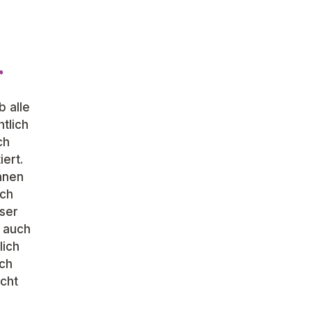
r
b alle
htlich
ch
iert.
nnen
ach
ser
t auch
lich
ach
ucht