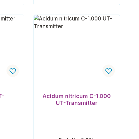
orb
In den Warenkorb
ertung von 5 von 5 Sternen
T-
Acidum nitricum C-1.000
UT-Transmitter