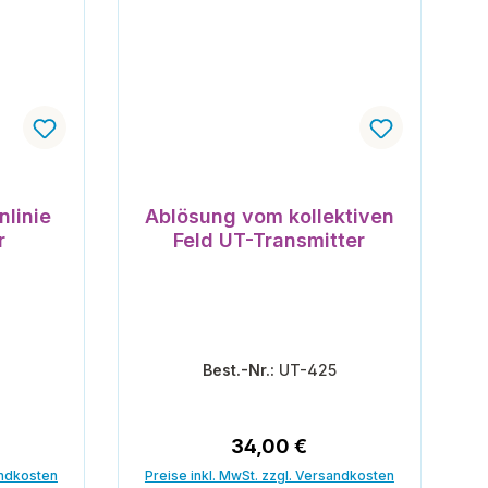
nlinie
Ablösung vom kollektiven
r
Feld UT-Transmitter
8
Best.-Nr.:
UT-425
reis:
Regulärer Preis:
34,00 €
andkosten
Preise inkl. MwSt. zzgl. Versandkosten