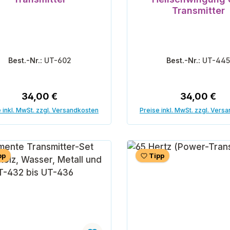
Transmitter
Best.-Nr.:
UT-602
Best.-Nr.:
UT-44
Regulärer Preis:
Regulärer P
34,00 €
34,00 €
 inkl. MwSt. zzgl. Versandkosten
Preise inkl. MwSt. zzgl. Vers
In den Warenkorb
In den Warenk
pp
Tipp