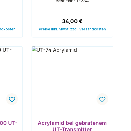
Best.-Nr.:
T-234
reis:
Regulärer Preis:
34,00 €
andkosten
Preise inkl. MwSt. zzgl. Versandkosten
orb
In den Warenkorb
200 UT-
Acrylamid bei gebratenem
UT-Transmitter