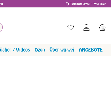
978
Telefon 0941 - 793 842
Du hast 0 Produkte a
ücher / Videos
Ozon
Über wu-wei
ANGEBOTE