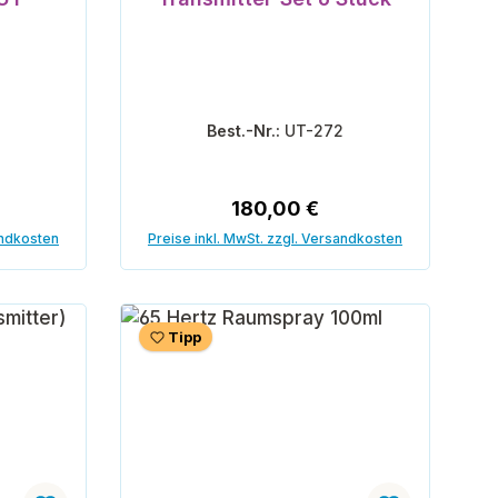
5
Best.-Nr.:
UT-272
reis:
Regulärer Preis:
180,00 €
andkosten
Preise inkl. MwSt. zzgl. Versandkosten
orb
In den Warenkorb
Tipp