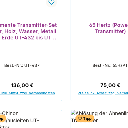
emente Transmitter-Set
65 Hertz (Powe
r, Holz, Wasser, Metall
Transmitter)
 Erde UT-432 bis UT-
436
Best.-Nr.:
UT-437
Best.-Nr.:
65HzP
Regulärer Preis:
Regulärer P
136,00 €
75,00 €
 inkl. MwSt. zzgl. Versandkosten
Preise inkl. MwSt. zzgl. Vers
In den Warenkorb
In den Warenk
pp
Tipp