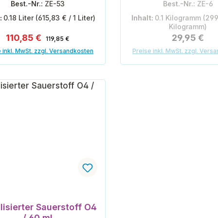
Best.-Nr.:
ZE-53
Best.-Nr.:
ZE-6
t:
0.18 Liter
(615,83 € / 1 Liter)
Inhalt:
0.1 Kilogramm
(299
Kilogramm)
Regulärer Preis:
Verkaufspreis:
Regulärer P
110,85 €
29,95 €
119,85 €
 inkl. MwSt. zzgl. Versandkosten
Preise inkl. MwSt. zzgl. Vers
In den Warenkorb
lisierter Sauerstoff O4
/ 60 ml