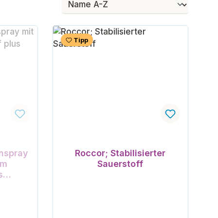
Tipp
ertung von 5 von 5 Sternen
nspray
Roccor; Stabilisierter
em
Sauerstoff
s
nk