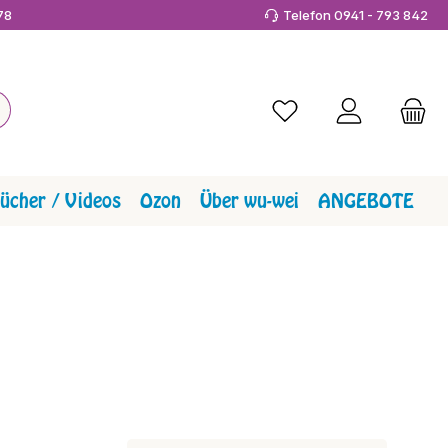
978
Telefon 0941 - 793 842
Du hast 0 Produkte a
ücher / Videos
Ozon
Über wu-wei
ANGEBOTE