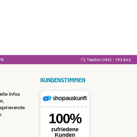
978
Telefon 0941 - 793 842
KUNDENSTIMMEN
lle Infos
i,
spirierende
: