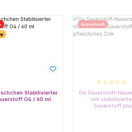
Rabatt
%
Ausverkauft
pp
Durchschnittliche Bew
äschchen Stabilisierter
O4 Sauerstoff-Nase
auerstoff O4 / 60 ml
mit stabilisiert
Sauerstoff plu
pflanzliches Zi