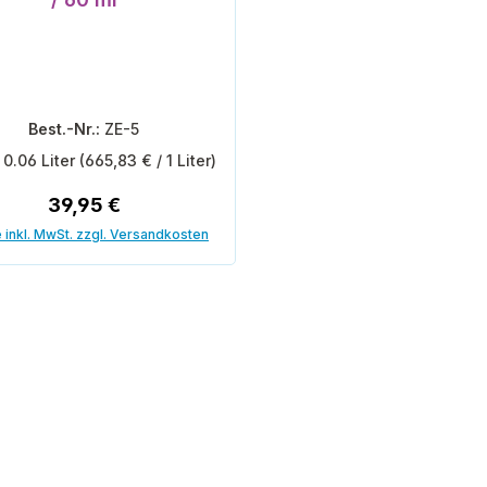
Best.-Nr.:
ZE-5
:
0.06 Liter
(665,83 € / 1 Liter)
Regulärer Preis:
39,95 €
 inkl. MwSt. zzgl. Versandkosten
In den Warenkorb