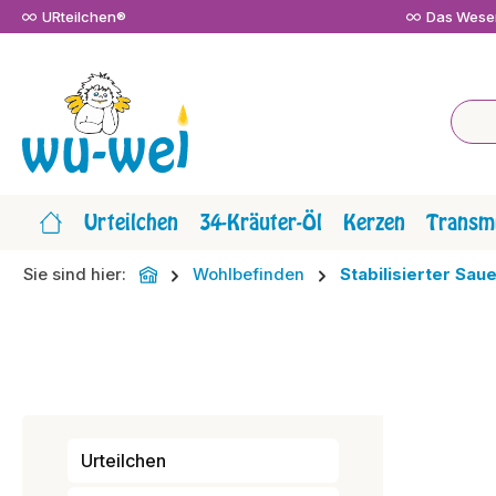
URteilchen®
Das Wesen
m Hauptinhalt springen
Zur Suche springen
Zur Hauptnavigation springen
Urteilchen
34-Kräuter-Öl
Kerzen
Transmi
Sie sind hier:
Wohlbefinden
Stabilisierter Sau
Urteilchen