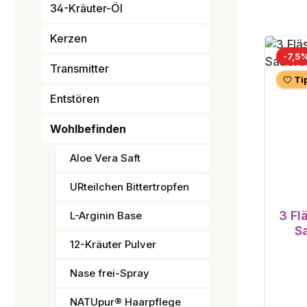
34-Kräuter-Öl
Kerzen
-7,5
Transmitter
Ti
Entstören
Wohlbefinden
Aloe Vera Saft
URteilchen Bittertropfen
3 Fl
L-Arginin Base
S
12-Kräuter Pulver
Nase frei-Spray
NATUpur® Haarpflege