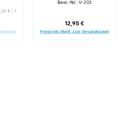
Best.-Nr.:
V-203
,50 € / 1
reis:
Regulärer Preis:
12,95 €
andkosten
Preise inkl. MwSt. zzgl. Versandkosten
In den Warenkorb