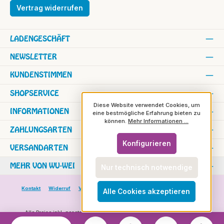
Vertrag widerrufen
LADENGESCHÄFT
NEWSLETTER
KUNDENSTIMMEN
SHOPSERVICE
Diese Website verwendet Cookies, um
INFORMATIONEN
eine bestmögliche Erfahrung bieten zu
können.
Mehr Informationen ...
ZAHLUNGSARTEN
Konfigurieren
VERSANDARTEN
MEHR VON WU-WEI
Nur technisch notwendige
Kontakt
Widerruf
Versand und Zahlung
Versand in die Schweiz
Alle Cookies akzeptieren
Rundbrief
Alle Preise inkl. gesetzl. Mehrwertsteuer zzgl.
Versandkosten
und ggf.
Nachnahmegebühren, wenn nicht anders angegeben.