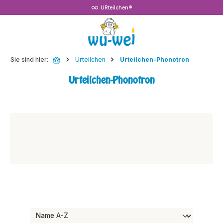
URteilchen®
Zum Hauptinhalt springen
Sie sind hier:
Urteilchen
Urteilchen-Phonotron
Urteilchen-Phonotron