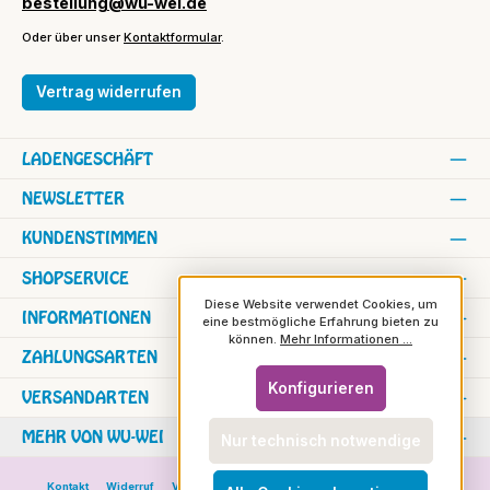
bestellung@wu-wei.de
Oder über unser
Kontaktformular
.
Vertrag widerrufen
LADENGESCHÄFT
NEWSLETTER
KUNDENSTIMMEN
SHOPSERVICE
Diese Website verwendet Cookies, um
INFORMATIONEN
eine bestmögliche Erfahrung bieten zu
können.
Mehr Informationen ...
ZAHLUNGSARTEN
Konfigurieren
VERSANDARTEN
MEHR VON WU-WEI
Nur technisch notwendige
Kontakt
Widerruf
Versand und Zahlung
Versand in die Schweiz