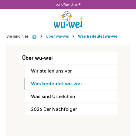
URteilchen®
Zum Hauptinhalt springen
Sie sind hier:
Über wu-wei
Was bedeutet wu-wei
Über wu-wei
Wir stellen uns vor
Was bedeutet wu-wei
Was sind Urteilchen
2026 Der Nachfolger