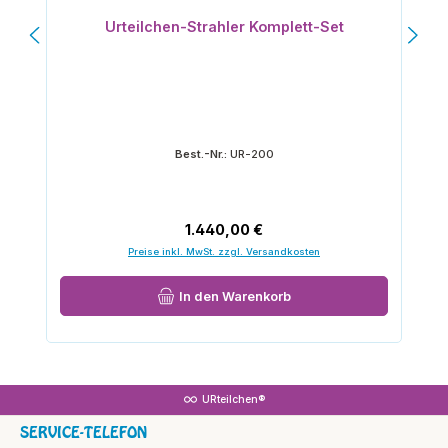
Durchschnittliche Bewertung von 5 von 5 Sternen
Urteilchen-Strahler Komplett-Set
Best.-Nr.:
UR-200
Regulärer Preis:
1.440,00 €
Preise inkl. MwSt. zzgl. Versandkosten
In den Warenkorb
URteilchen®
SERVICE-TELEFON