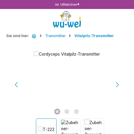
URteilchen®
Zum Hauptinhalt springen
Sie sind hier:
Transmitter
Vitalpilz-Transmitter
Bildergalerie überspringen