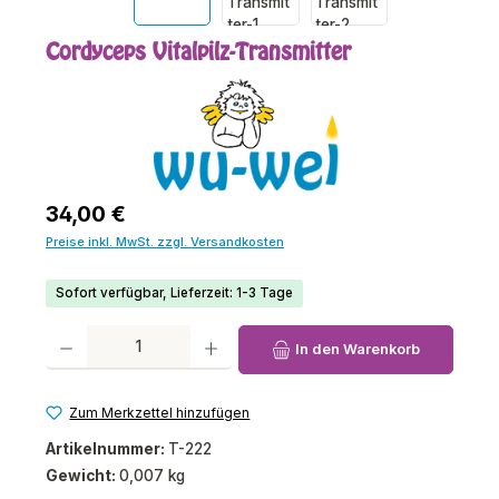
Cordyceps Vitalpilz-Transmitter
Regulärer Preis:
34,00 €
Preise inkl. MwSt. zzgl. Versandkosten
Sofort verfügbar, Lieferzeit: 1-3 Tage
Produkt Anzahl: Gib den gewünschten Wert ein oder benutze die Schaltfl
In den Warenkorb
Zum Merkzettel hinzufügen
Artikelnummer:
T-222
Gewicht:
0,007 kg