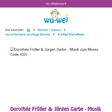
URteilchen®
Zum Hauptinhalt springen
Sie sind hier:
Bücher / Videos
verschiedene wichtige Bücher
Fröller Dorotheé
Bildergalerie überspringen
Dorothée Fröller & Jürgen Garbe - Musik