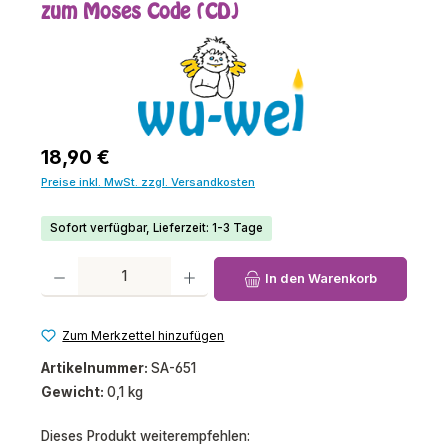
zum Moses Code (CD)
Regulärer Preis:
18,90 €
Preise inkl. MwSt. zzgl. Versandkosten
Sofort verfügbar, Lieferzeit: 1-3 Tage
Produkt Anzahl: Gib den gewünschten Wert ein oder benutze die Schaltfl
In den Warenkorb
Zum Merkzettel hinzufügen
Artikelnummer:
SA-651
Gewicht:
0,1 kg
Dieses Produkt weiterempfehlen: