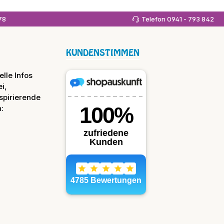
978
Telefon 0941 - 793 842
KUNDENSTIMMEN
lle Infos
i,
spirierende
: