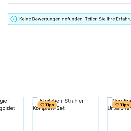
n
Keine Bewertungen gefunden. Teilen Sie Ihre Erfahr
Tipp
Tipp