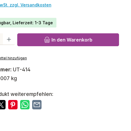
MwSt. zzgl. Versandkosten
gbar, Lieferzeit: 1-3 Tage
l: Gib den gewünschten Wert ein oder benutze die Schaltfläch
In den Warenkorb
ttel hinzufügen
mmer:
UT-414
,007 kg
dukt weiterempfehlen: