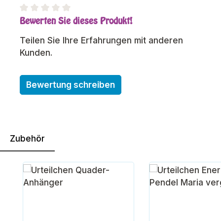
Bewerten Sie dieses Produkt!
Durchschnittliche Bewertung von 0 von 5 Sterne
Teilen Sie Ihre Erfahrungen mit anderen
Kunden.
Bewertung schreiben
Zubehör
Produktgalerie überspringen