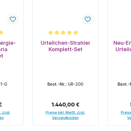
che Bewertung von 5 von 5 Sternen
Durchschnittliche Bewertung von 5 vo
ergie-
Urteilchen-Strahler
Neu-En
ria
Komplett-Set
Urtei
et
11-G
Best.-Nr.:
UR-200
Best.-
r Preis:
Regulärer Preis:
€
1.440,00 €
. zzgl.
Preise inkl. MwSt. zzgl.
Preise
en
Versandkosten
V
enkorb
In den Warenkorb
In