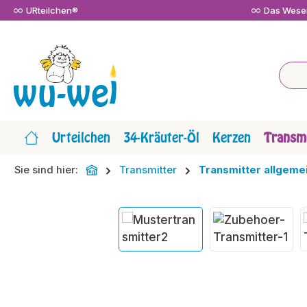
URteilchen®
Das Wesen
m Hauptinhalt springen
Zur Suche springen
Zur Hauptnavigation springen
Urteilchen
34-Kräuter-Öl
Kerzen
Transmi
Sie sind hier:
Transmitter
Transmitter allgeme
Bildergalerie überspringen