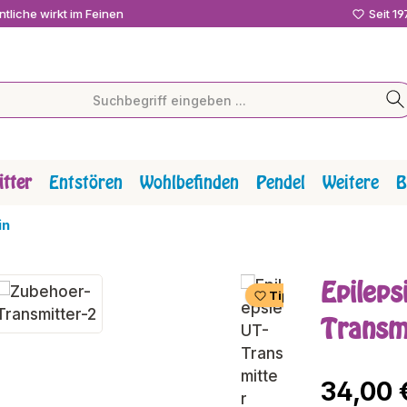
tliche wirkt im Feinen
Seit 1
tter
Entstören
Wohlbefinden
Pendel
Weitere
B
in
Epileps
Tipp
Transm
Regulärer P
34,00 