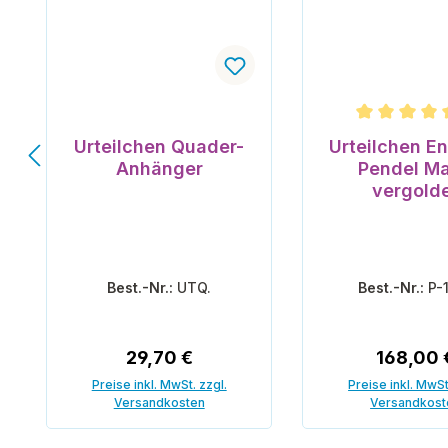
Durchschnittli
Urteilchen Quader-
Urteilchen En
Anhänger
Pendel Ma
vergold
Best.-Nr.:
UTQ.
Best.-Nr.:
P-
Regulärer Preis:
Reguläre
29,70 €
168,00 
Preise inkl. MwSt. zzgl.
Preise inkl. MwSt
Versandkosten
Versandkost
In den Warenkorb
In den War