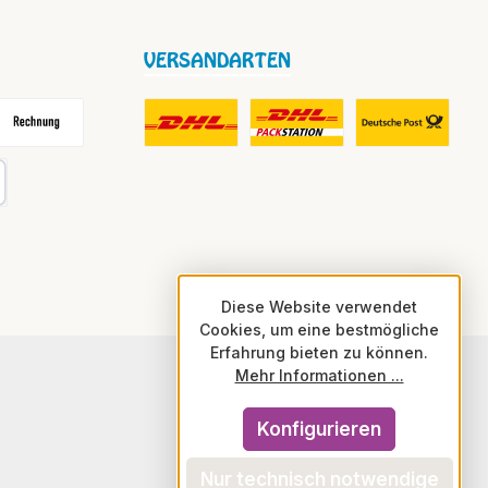
VERSANDARTEN
frei
echnung
DHL Fair Play Porto für Paket
DHL Paket in Europa Nicht-EU
DHL Nachnahme
karte
Diese Website verwendet
Cookies, um eine bestmögliche
Erfahrung bieten zu können.
Mehr Informationen ...
Konfigurieren
Nur technisch notwendige