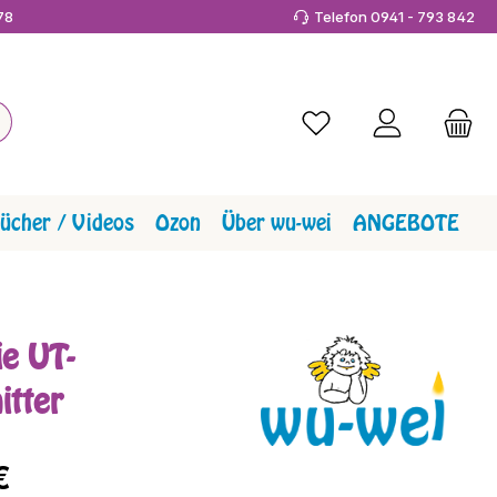
978
Telefon 0941 - 793 842
Du hast 0 Produkte a
ücher / Videos
Ozon
Über wu-wei
ANGEBOTE
ie UT-
itter
reis:
€