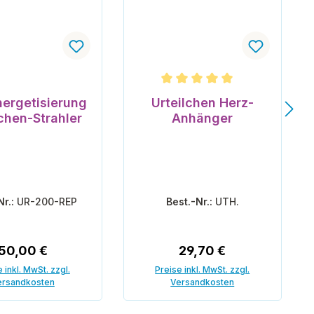
n 5 Sternen
Durchschnittliche Bewertung v
ergetisierung
Urteilchen Herz-
lchen-Strahler
Anhänger
Nr.:
UR-200-REP
Best.-Nr.:
UTH.
Regulärer Preis:
Regulärer Preis:
50,00 €
29,70 €
 inkl. MwSt. zzgl.
Preise inkl. MwSt. zzgl.
ersandkosten
Versandkosten
 den Warenkorb
In den Warenkorb