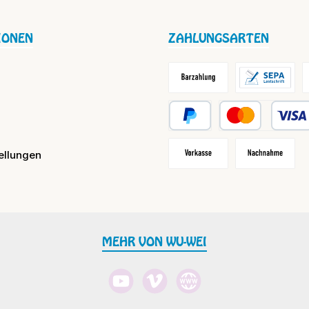
IONEN
ZAHLUNGSARTEN
Barzahlung / Versandkosten
Lastschrift
R
PayPal
Kredit- oder Debit
ellungen
Vorkasse
Nachnahme
MEHR VON WU-WEI
YouTube
Vimeo
Website