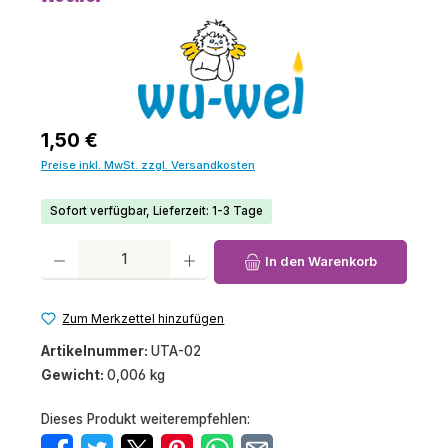
Regulärer Preis:
1,50 €
Preise inkl. MwSt. zzgl. Versandkosten
Sofort verfügbar, Lieferzeit: 1-3 Tage
Produkt Anzahl: Gib den gewünschten Wert ein oder benutze die Schaltfl
In den Warenkorb
Zum Merkzettel hinzufügen
Artikelnummer:
UTA-02
Gewicht:
0,006 kg
Dieses Produkt weiterempfehlen: