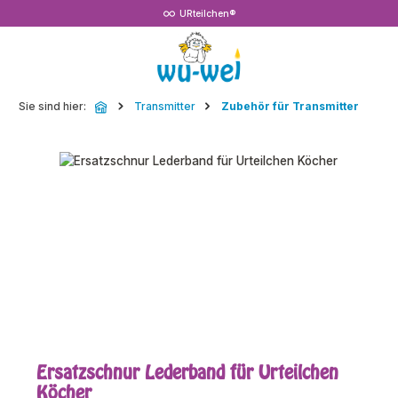
URteilchen®
Zum Hauptinhalt springen
Sie sind hier:
Transmitter
Zubehör für Transmitter
Bildergalerie überspringen
Ersatzschnur Lederband für Urteilchen
Köcher