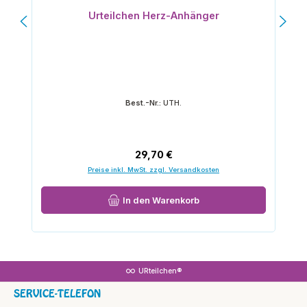
Durchschnittliche Bewertung von 5 von 5 Sternen
Urteilchen Herz-Anhänger
Best.-Nr.:
UTH.
Regulärer Preis:
29,70 €
Preise inkl. MwSt. zzgl. Versandkosten
In den Warenkorb
URteilchen®
SERVICE-TELEFON