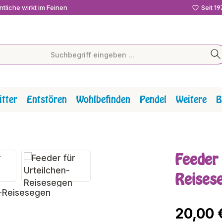
tliche wirkt im Feinen
Seit 1
tter
Entstören
Wohlbefinden
Pendel
Weitere
B
Feeder 
Reises
Regulärer P
20,00 