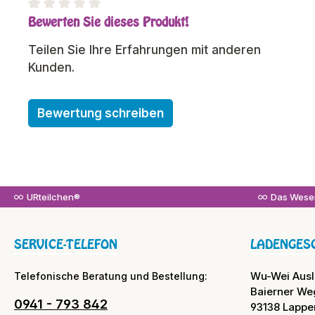
Bewerten Sie dieses Produkt!
Durchschnittliche Bewertung von 0 von 5 Sterne
Teilen Sie Ihre Erfahrungen mit anderen
Kunden.
Bewertung schreiben
URteilchen®
Das Wesen
SERVICE-TELEFON
LADENGES
Wu-Wei Aus
Telefonische Beratung und Bestellung:
Baierner We
0941 - 793 842
93138 Lappe