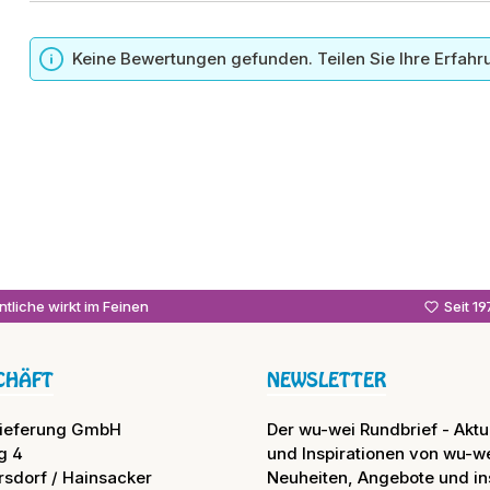
n
Keine Bewertungen gefunden. Teilen Sie Ihre Erfahr
tliche wirkt im Feinen
Seit 1
CHÄFT
NEWSLETTER
lieferung GmbH
Der wu-wei Rundbrief - Aktue
g 4
und Inspirationen von wu-we
rsdorf / Hainsacker
Neuheiten, Angebote und in