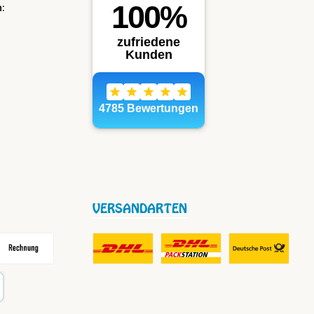
:
VERSANDARTEN
frei
echnung
DHL Fair Play Porto für Paket
DHL Paket in Europa Nicht-EU
DHL Nachnahme
karte