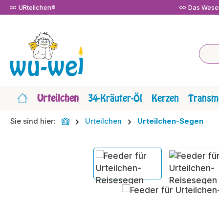
URteilchen®
Das Wesen
m Hauptinhalt springen
Zur Suche springen
Zur Hauptnavigation springen
Urteilchen
34-Kräuter-Öl
Kerzen
Transmi
Sie sind hier:
Urteilchen
Urteilchen-Segen
Bildergalerie überspringen