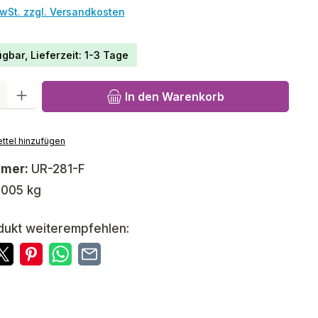
MwSt. zzgl. Versandkosten
gbar, Lieferzeit: 1-3 Tage
l: Gib den gewünschten Wert ein oder benutze die Schaltfläch
In den Warenkorb
ttel hinzufügen
mmer:
UR-281-F
,005 kg
dukt weiterempfehlen: