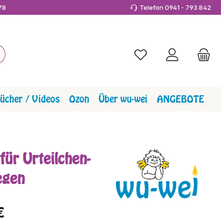
978
Telefon 0941 - 793 842
Du hast 0 Produkte a
ücher / Videos
Ozon
Über wu-wei
ANGEBOTE
für Urteilchen-
egen
reis:
€