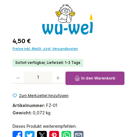
Regulärer Preis:
4,50 €
Preise inkl. MwSt. zzgl. Versandkosten
Sofort verfügbar, Lieferzeit: 1-3 Tage
Produkt Anzahl: Gib den gewünschten Wert ein oder benutze die Schaltfl
In den Warenkorb
Zum Merkzettel hinzufügen
Artikelnummer:
FZ-01
Gewicht:
0,072 kg
Dieses Produkt weiterempfehlen: