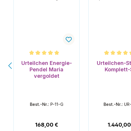
Durchschnittliche Bewertung von 5 von 5 Ster
Durchschnittli
Urteilchen Energie-
Urteilchen-St
Pendel Maria
Komplett-
vergoldet
Best.-Nr.:
P-11-G
Best.-Nr.:
UR
Regulärer Preis:
Regulärer
168,00 €
1.440,00