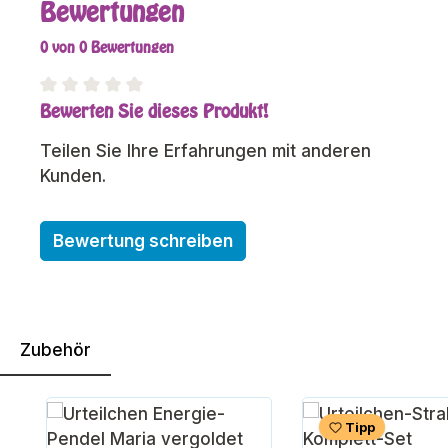
Bewertungen
0 von 0 Bewertungen
Bewerten Sie dieses Produkt!
Durchschnittliche Bewertung von 0 von 5 Sterne
Teilen Sie Ihre Erfahrungen mit anderen
Kunden.
Bewertung schreiben
Zubehör
Produktgalerie überspringen
Tipp