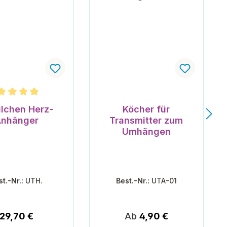
hnittliche Bewertung von 5 von 5 Sternen
ilchen Herz-
Köcher für
nhänger
Transmitter zum
Umhängen
st.-Nr.:
UTH.
Best.-Nr.:
UTA-01
Regulärer Preis:
Regulärer Preis:
29,70 €
Ab
4,90 €