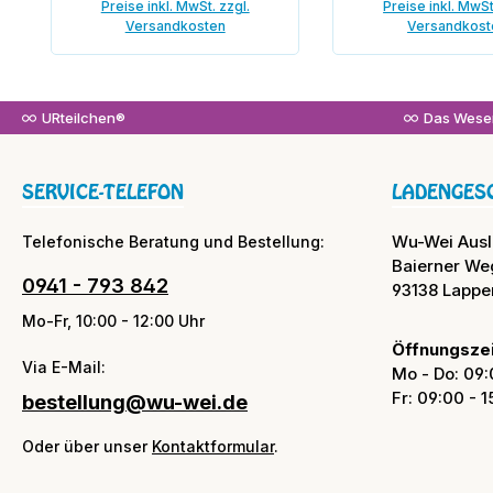
Preise inkl. MwSt. zzgl.
Preise inkl. MwSt
Versandkosten
Versandkost
In den Warenkorb
In den War
URteilchen®
Das Wesen
SERVICE-TELEFON
LADENGES
Wu-Wei Aus
Telefonische Beratung und Bestellung:
Baierner We
0941 - 793 842
93138 Lappe
Mo-Fr, 10:00 - 12:00 Uhr
Öffnungszei
Via E-Mail:
Mo - Do: 09:
Fr: 09:00 - 
bestellung@wu-wei.de
Oder über unser
Kontaktformular
.