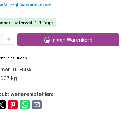
MwSt. zzgl. Versandkosten
gbar, Lieferzeit: 1-3 Tage
l: Gib den gewünschten Wert ein oder benutze die Schaltfläch
In den Warenkorb
ttel hinzufügen
mmer:
UT-504
,007 kg
dukt weiterempfehlen: