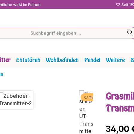
tliche wirkt im Feinen
Seit 1
tter
Entstören
Wohlbefinden
Pendel
Weitere
B
in
Grasmi
Tipp
Transm
Regulärer P
34,00 