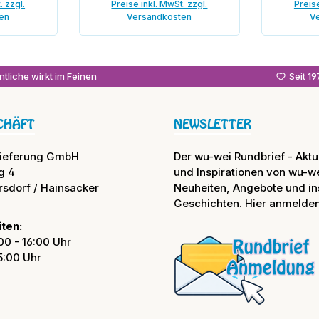
. zzgl.
Preise inkl. MwSt. zzgl.
Preise
en
Versandkosten
V
enkorb
In den Warenkorb
In
tliche wirkt im Feinen
Seit 1
CHÄFT
NEWSLETTER
lieferung GmbH
Der wu-wei Rundbrief - Aktue
g 4
und Inspirationen von wu-we
rsdorf / Hainsacker
Neuheiten, Angebote und in
Geschichten. Hier anmelden
ten:
00 - 16:00 Uhr
15:00 Uhr