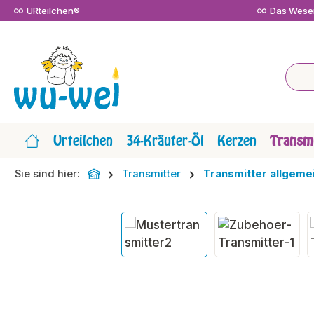
URteilchen®
Das Wesen
m Hauptinhalt springen
Zur Suche springen
Zur Hauptnavigation springen
Urteilchen
34-Kräuter-Öl
Kerzen
Transmi
Sie sind hier:
Transmitter
Transmitter allgeme
Bildergalerie überspringen