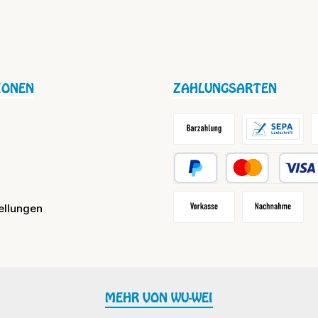
IONEN
ZAHLUNGSARTEN
Barzahlung / Versandkosten
Lastschrift
R
PayPal
Kredit- oder Debit
ellungen
Vorkasse
Nachnahme
MEHR VON WU-WEI