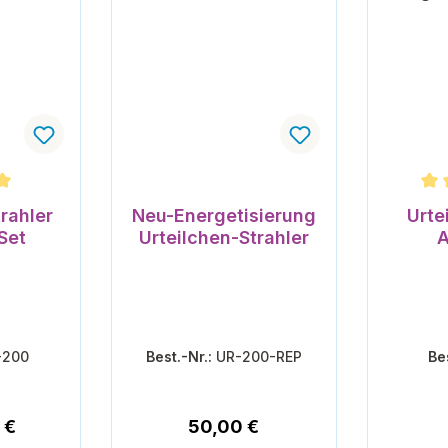
nen
che Bewertung von 5 von 5 Sternen
Durchsc
rahler
Neu-Energetisierung
Urte
Set
Urteilchen-Strahler
A
-200
Best.-Nr.:
UR-200-REP
Be
 Preis:
Regulärer Preis:
 €
50,00 €