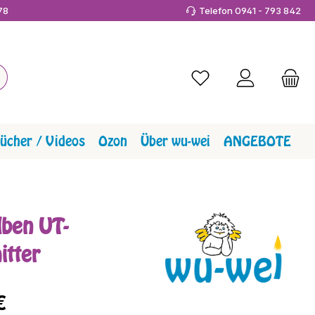
978
Telefon 0941 - 793 842
Du hast 0 Produkte a
ücher / Videos
Ozon
Über wu-wei
ANGEBOTE
lben UT-
itter
reis:
€