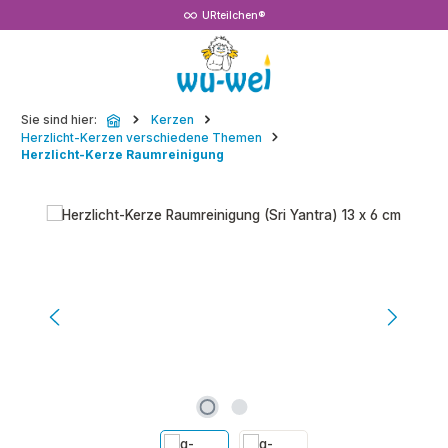
URteilchen®
Zum Hauptinhalt springen
Sie sind hier:
Kerzen
Herzlicht-Kerzen verschiedene Themen
Herzlicht-Kerze Raumreinigung
Bildergalerie überspringen