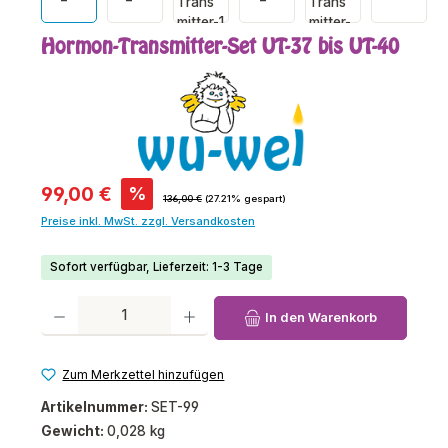
Hormon-Transmitter-Set UT-37 bis UT-40
Verkaufspreis:
99,00 €
%
Regulärer Preis:
136,00 €
(27.21% gespart)
Preise inkl. MwSt. zzgl. Versandkosten
Sofort verfügbar, Lieferzeit: 1-3 Tage
Produkt Anzahl: Gib den gewünschten Wert ein oder benutze die Schaltfl
In den Warenkorb
Zum Merkzettel hinzufügen
Artikelnummer:
SET-99
Gewicht:
0,028 kg