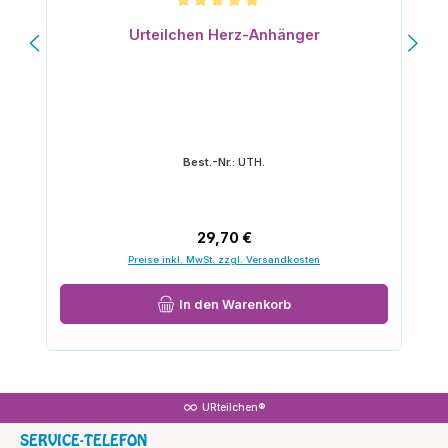
Durchschnittliche Bewertung von 5 von 5 Sternen
Urteilchen Herz-Anhänger
Best.-Nr.:
UTH.
Regulärer Preis:
29,70 €
Preise inkl. MwSt. zzgl. Versandkosten
In den Warenkorb
URteilchen®
SERVICE-TELEFON