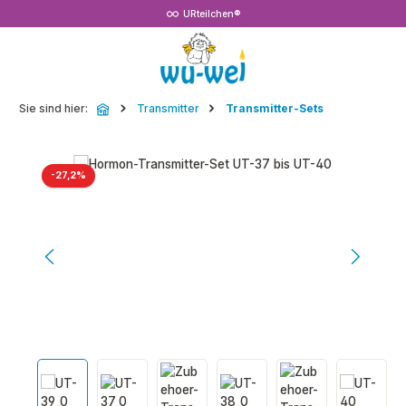
URteilchen®
Zum Hauptinhalt springen
Sie sind hier:
Transmitter
Transmitter-Sets
Bildergalerie überspringen
Rabatt
-27,2%