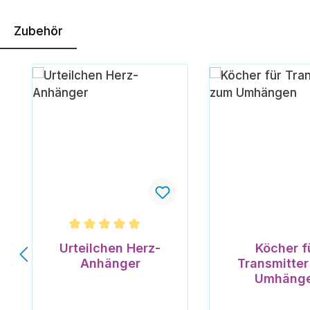
Zubehör
Produktgalerie überspringen
Durchschnittliche Bewertung von 5 von 5 Ster
Urteilchen Herz-
Köcher f
Anhänger
Transmitte
Umhäng