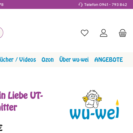
978
Telefon 0941 - 793 842
Du hast 0 Produkte a
ücher / Videos
Ozon
Über wu-wei
ANGEBOTE
in Liebe UT-
itter
reis:
€