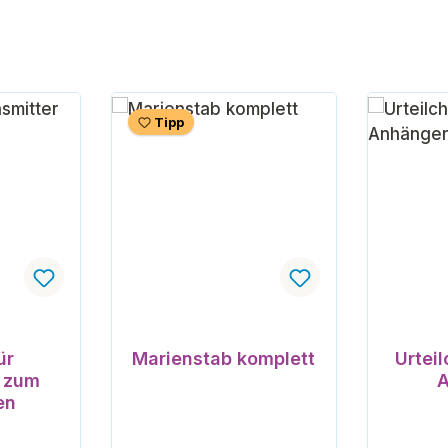
Tipp
nen
ür
Marienstab komplett
Urtei
r zum
A
en