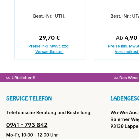
Best.-Nr.:
UTH.
Best.-Nr.:
UT
Regulärer Preis:
Regulärer
29,70 €
Ab
4,90
Preise inkl. MwSt. zzgl.
Preise inkl. MwSt
Versandkosten
Versandkost
In den Warenkorb
URteilchen®
Das Wesen
SERVICE-TELEFON
LADENGES
Wu-Wei Aus
Telefonische Beratung und Bestellung:
Baierner We
0941 - 793 842
93138 Lappe
Mo-Fr, 10:00 - 12:00 Uhr