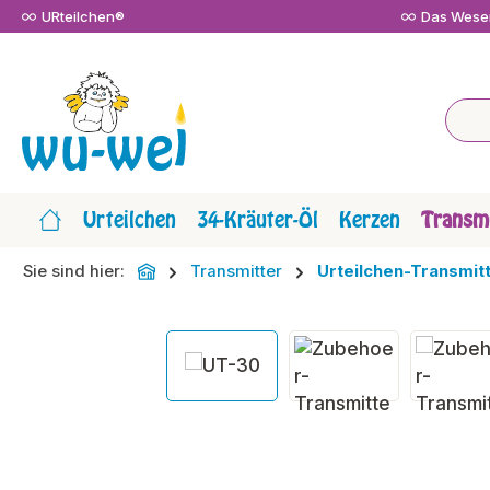
URteilchen®
Das Wesen
m Hauptinhalt springen
Zur Suche springen
Zur Hauptnavigation springen
Urteilchen
34-Kräuter-Öl
Kerzen
Transmi
Sie sind hier:
Transmitter
Urteilchen-Transmit
Bildergalerie überspringen