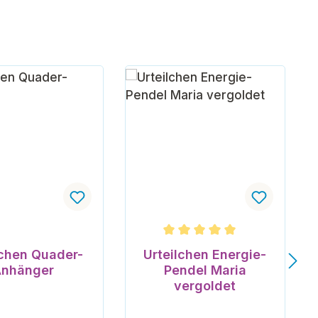
Durchschnittliche Bewertung v
lchen Quader-
Urteilchen Energie-
nhänger
Pendel Maria
vergoldet