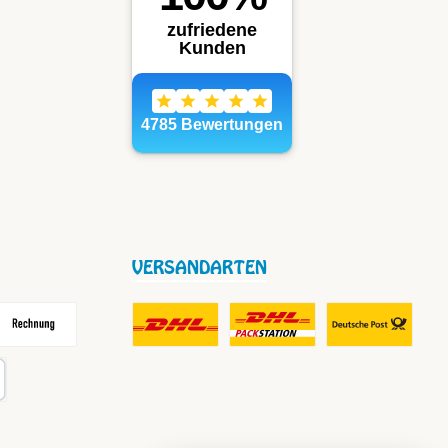
VERSANDARTEN
frei
echnung
DHL Fair Play Porto für Paket
DHL Paket in Europa Nicht-EU
DHL Nachnahme
karte