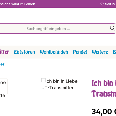
tliche wirkt im Feinen
Seit 1
tter
Entstören
Wohlbefinden
Pendel
Weitere
B
ter
Ich bin 
Transm
Regulärer P
34,00 