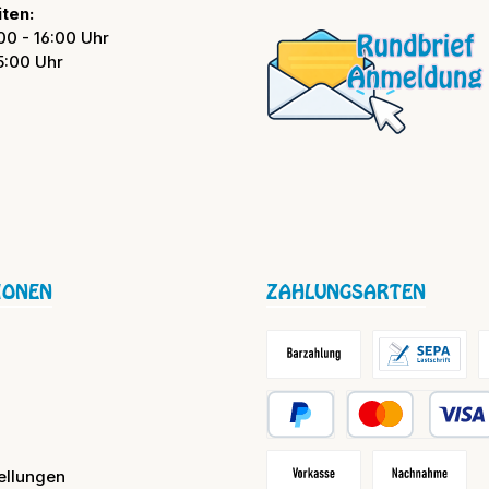
ten:
00 - 16:00 Uhr
15:00 Uhr
IONEN
ZAHLUNGSARTEN
Barzahlung / Versandkosten
Lastschrift
R
PayPal
Kredit- oder Debit
ellungen