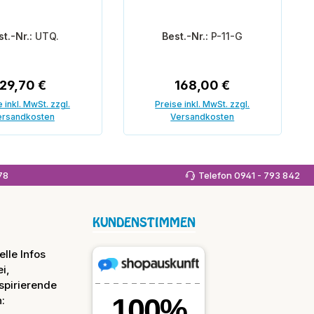
st.-Nr.:
UTQ.
Best.-Nr.:
P-11-G
Regulärer Preis:
Regulärer Preis:
29,70 €
168,00 €
 inkl. MwSt. zzgl.
Preise inkl. MwSt. zzgl.
ersandkosten
Versandkosten
 den Warenkorb
In den Warenkorb
978
Telefon 0941 - 793 842
KUNDENSTIMMEN
lle Infos
i,
spirierende
: