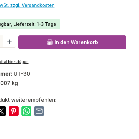
MwSt. zzgl. Versandkosten
gbar, Lieferzeit: 1-3 Tage
l: Gib den gewünschten Wert ein oder benutze die Schaltfläch
In den Warenkorb
ttel hinzufügen
mmer:
UT-30
,007 kg
dukt weiterempfehlen: