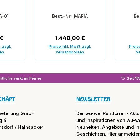
A-01
Best.-Nr.:
MARIA
Be
 Preis:
Regulärer Preis:
 €
1.440,00 €
. zzgl.
Preise inkl. MwSt. zzgl.
Preise
en
Versandkosten
V
In den Warenkorb
In
tliche wirkt im Feinen
Seit 1
CHÄFT
NEWSLETTER
lieferung GmbH
Der wu-wei Rundbrief - Aktue
g 4
und Inspirationen von wu-we
rsdorf / Hainsacker
Neuheiten, Angebote und in
Geschichten. Hier anmelden