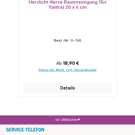
Herzlicht-Kerze Raumreinigung (Sri
Yantra) 20 x 6 cm
Best.-Nr.:
G-768
Regulärer Preis:
Ab
18,90 €
Preise inkl. MwSt. zzgl. Versandkosten
Details
URteilchen®
SERVICE-TELEFON