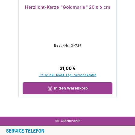
Herzlicht-Kerze "Goldmarie" 20 x 6 cm
Best.-Nr.:
G-729
Regulärer Preis:
21,00 €
Preise inkl. MwSt. zzgl. Versandkosten
In den Warenkorb
URteilchen®
SERVICE-TELEFON