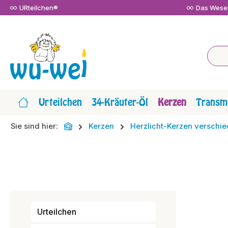
URteilchen®
Das Wesen
m Hauptinhalt springen
Zur Suche springen
Zur Hauptnavigation springen
Urteilchen
34-Kräuter-Öl
Kerzen
Transmi
Sie sind hier:
Kerzen
Herzlicht-Kerzen versch
Urteilchen