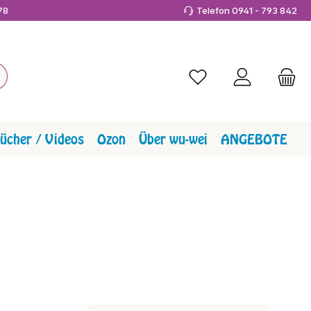
978
Telefon 0941 - 793 842
Du hast 0 Produkte a
ücher / Videos
Ozon
Über wu-wei
ANGEBOTE