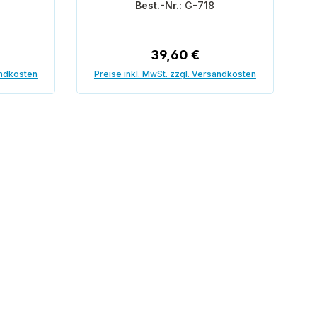
Best.-Nr.:
G-718
reis:
Regulärer Preis:
39,60 €
andkosten
Preise inkl. MwSt. zzgl. Versandkosten
orb
In den Warenkorb