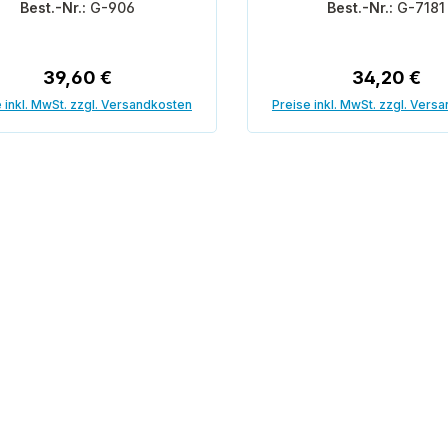
Best.-Nr.:
G-906
Best.-Nr.:
G-7181
Regulärer Preis:
Regulärer P
39,60 €
34,20 €
 inkl. MwSt. zzgl. Versandkosten
Preise inkl. MwSt. zzgl. Vers
In den Warenkorb
In den Warenk