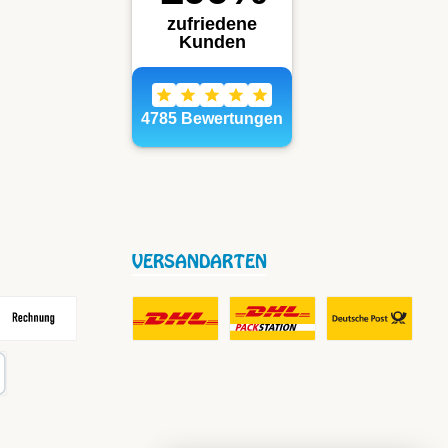
VERSANDARTEN
frei
echnung
DHL Fair Play Porto für Paket
DHL Paket in Europa Nicht-EU
DHL Nachnahme
karte