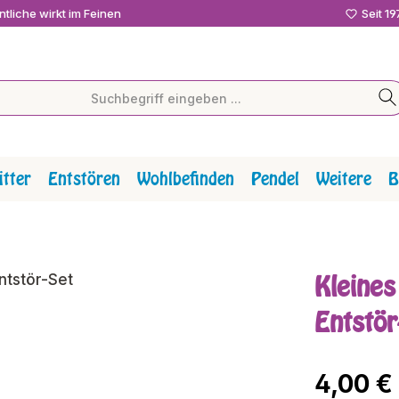
tliche wirkt im Feinen
Seit 1
tter
Entstören
Wohlbefinden
Pendel
Weitere
B
Kleines
Entstör
Regulärer P
4,00 €