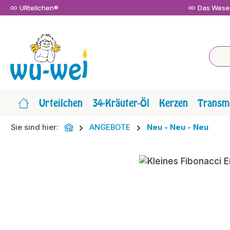
URteilchen®
Das Wesen
m Hauptinhalt springen
Zur Suche springen
Zur Hauptnavigation springen
Urteilchen
34-Kräuter-Öl
Kerzen
Transmi
Sie sind hier:
ANGEBOTE
Neu - Neu - Neu
Bildergalerie überspringen