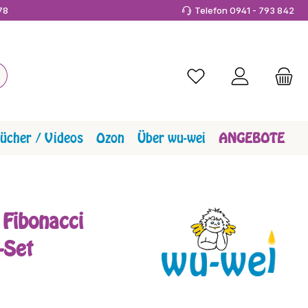
978
Telefon 0941 - 793 842
Du hast 0 Produkte a
ücher / Videos
Ozon
Über wu-wei
ANGEBOTE
 Fibonacci
-Set
reis: