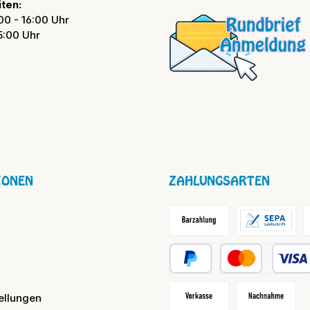
ten:
00 - 16:00 Uhr
15:00 Uhr
IONEN
ZAHLUNGSARTEN
Barzahlung / Versandkosten
Lastschrift
R
PayPal
Kredit- oder Debit
ellungen