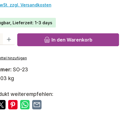
MwSt. zzgl. Versandkosten
gbar, Lieferzeit: 1-3 days
l: Gib den gewünschten Wert ein oder benutze die Schaltfläch
In den Warenkorb
ttel hinzufügen
mmer:
SO-23
,03 kg
dukt weiterempfehlen: