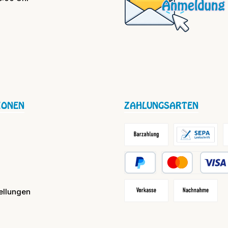
IONEN
ZAHLUNGSARTEN
Barzahlung / Versandkosten
Lastschrift
R
PayPal
Kredit- oder Debit
ellungen
Vorkasse
Nachnahme