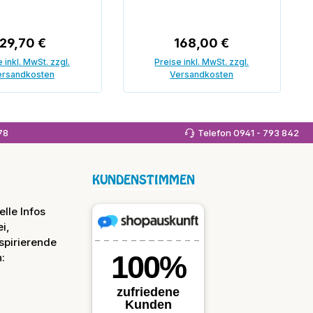
Regulärer Preis:
Regulärer Preis:
29,70 €
168,00 €
 inkl. MwSt. zzgl.
Preise inkl. MwSt. zzgl.
ersandkosten
Versandkosten
 den Warenkorb
In den Warenkorb
978
Telefon 0941 - 793 842
KUNDENSTIMMEN
lle Infos
i,
spirierende
: