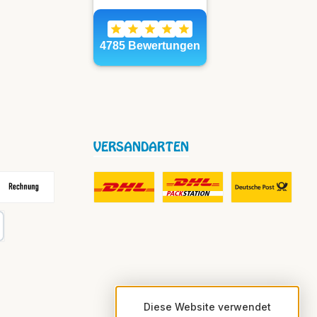
VERSANDARTEN
frei
echnung
DHL Fair Play Porto für Paket
DHL Paket in Europa Nicht-EU
DHL Nachnahme
karte
Diese Website verwendet