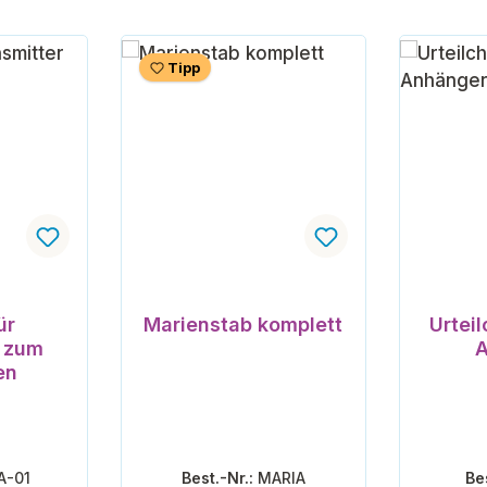
Tipp
nen
ür
Marienstab komplett
Urtei
r zum
A
en
A-01
Best.-Nr.:
MARIA
Be