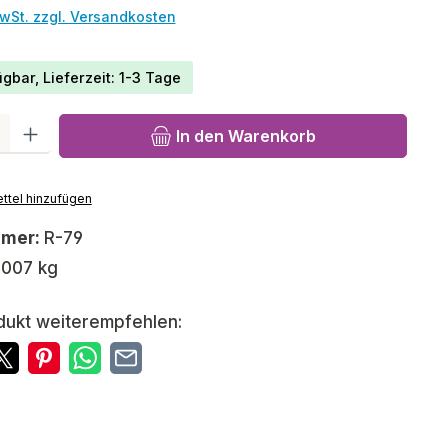
MwSt. zzgl. Versandkosten
gbar, Lieferzeit: 1-3 Tage
l: Gib den gewünschten Wert ein oder benutze die Schaltfläch
In den Warenkorb
ttel hinzufügen
mmer:
R-79
,007 kg
dukt weiterempfehlen: