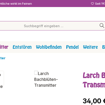
tliche wirkt im Feinen
Seit 1
tter
Entstören
Wohlbefinden
Pendel
Weitere
B
ter
Larch B
Transm
Regulärer P
34,00 