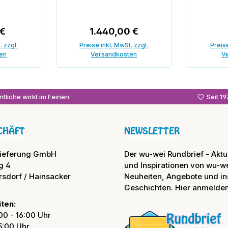
 Preis:
Regulärer Preis:
 €
1.440,00 €
. zzgl.
Preise inkl. MwSt. zzgl.
Preise
en
Versandkosten
V
In den Warenkorb
In
tliche wirkt im Feinen
Seit 1
CHÄFT
NEWSLETTER
lieferung GmbH
Der wu-wei Rundbrief - Aktue
g 4
und Inspirationen von wu-we
rsdorf / Hainsacker
Neuheiten, Angebote und in
Geschichten. Hier anmelden
ten:
00 - 16:00 Uhr
15:00 Uhr