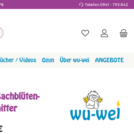
978
Telefon 0941 - 793 842
Du hast 0 Produkte a
ücher / Videos
Ozon
Über wu-wei
ANGEBOTE
achblüten-
itter
reis:
€