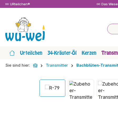
URteilchen®
Das Wesen
m Hauptinhalt springen
Zur Suche springen
Zur Hauptnavigation springen
Urteilchen
34-Kräuter-Öl
Kerzen
Transmi
Sie sind hier:
Transmitter
Bachblüten-Transmit
Bildergalerie überspringen