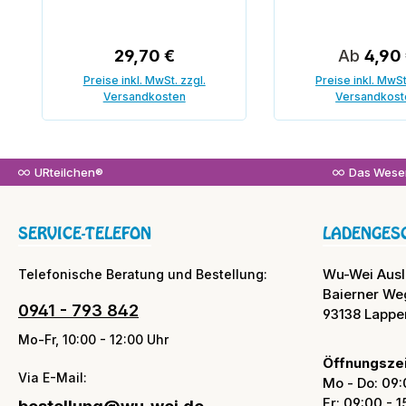
Regulärer Preis:
Regulärer
29,70 €
Ab
4,90
Preise inkl. MwSt. zzgl.
Preise inkl. MwSt
Versandkosten
Versandkost
In den Warenkorb
URteilchen®
Das Wesen
SERVICE-TELEFON
LADENGES
Wu-Wei Aus
Telefonische Beratung und Bestellung:
Baierner We
0941 - 793 842
93138 Lappe
Mo-Fr, 10:00 - 12:00 Uhr
Öffnungszei
Via E-Mail:
Mo - Do: 09:
Fr: 09:00 - 