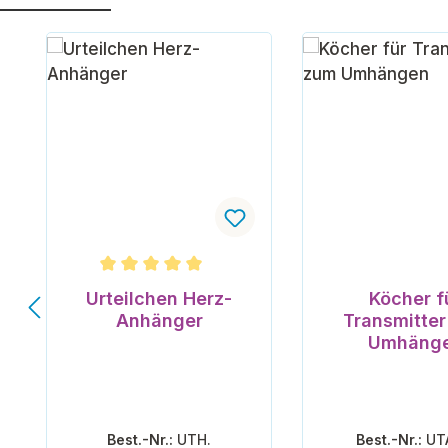
Produktgalerie überspringen
Durchschnittliche Bewertung von 5 von 5 Ster
Urteilchen Herz-
Köcher f
Anhänger
Transmitte
Umhäng
Best.-Nr.:
UTH.
Best.-Nr.:
UT