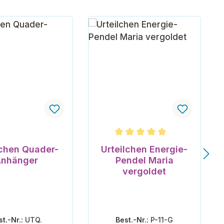
Durchschnittliche Bewertung v
lchen Quader-
Urteilchen Energie-
nhänger
Pendel Maria
vergoldet
st.-Nr.:
UTQ.
Best.-Nr.:
P-11-G