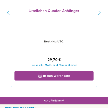
Urteilchen Quader-Anhänger
Best.-Nr.:
UTQ.
Regulärer Preis:
29,70 €
Preise inkl. MwSt. zzgl. Versandkosten
In den Warenkorb
URteilchen®