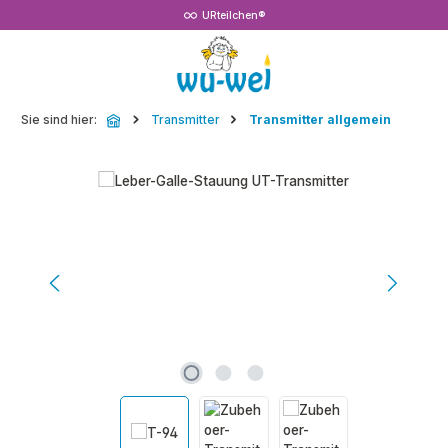
URteilchen®
Zum Hauptinhalt springen
Sie sind hier:
Transmitter
Transmitter allgemein
Bildergalerie überspringen