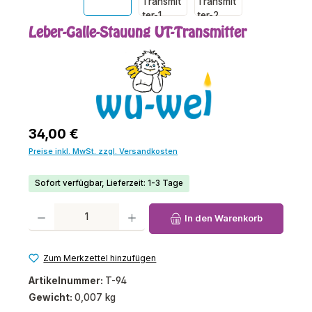
Leber-Galle-Stauung UT-Transmitter
Regulärer Preis:
34,00 €
Preise inkl. MwSt. zzgl. Versandkosten
Sofort verfügbar, Lieferzeit: 1-3 Tage
Produkt Anzahl: Gib den gewünschten Wert ein oder benutze die Schaltfl
In den Warenkorb
Zum Merkzettel hinzufügen
Artikelnummer:
T-94
Gewicht:
0,007 kg