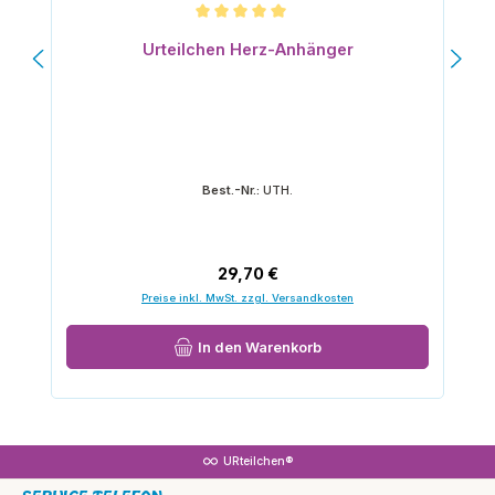
Durchschnittliche Bewertung von 5 von 5 Sternen
Urteilchen Herz-Anhänger
Best.-Nr.:
UTH.
Regulärer Preis:
29,70 €
Preise inkl. MwSt. zzgl. Versandkosten
In den Warenkorb
URteilchen®