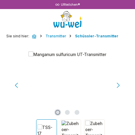
URteilchen®
Zum Hauptinhalt springen
Sie sind hier:
Transmitter
Schüssler-Transmitter
Bildergalerie überspringen