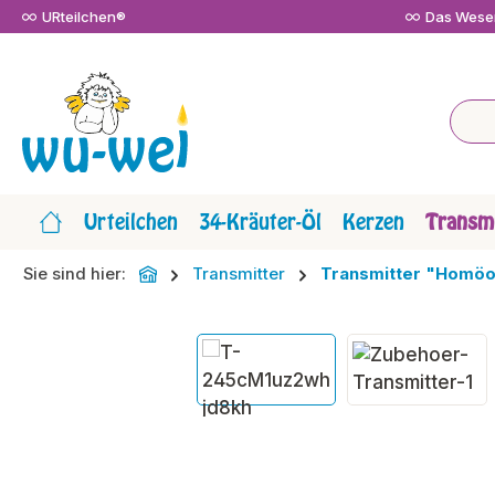
URteilchen®
Das Wesen
m Hauptinhalt springen
Zur Suche springen
Zur Hauptnavigation springen
Urteilchen
34-Kräuter-Öl
Kerzen
Transmi
Sie sind hier:
Transmitter
Transmitter "Homöo
Bildergalerie überspringen