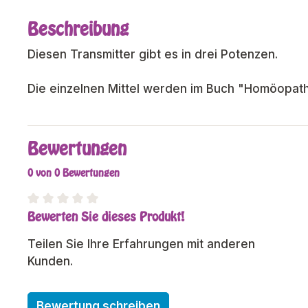
Beschreibung
Diesen Transmitter gibt es in drei Potenzen.
Die einzelnen Mittel werden im Buch "Homöopath
Bewertungen
0 von 0 Bewertungen
Bewerten Sie dieses Produkt!
Durchschnittliche Bewertung von 0 von 5 Sterne
Teilen Sie Ihre Erfahrungen mit anderen
Kunden.
Bewertung schreiben