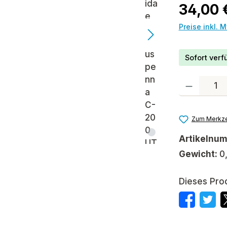
Regulärer P
34,00 
Preise inkl. 
Sofort verfü
Produkt Anzah
Zum Merkze
Artikelnu
Gewicht:
0
Dieses Pro