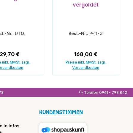
vergoldet
st.-Nr.:
UTQ.
Best.-Nr.:
P-11-G
Regulärer Preis:
Regulärer Preis:
29,70 €
168,00 €
 inkl. MwSt. zzgl.
Preise inkl. MwSt. zzgl.
ersandkosten
Versandkosten
 den Warenkorb
In den Warenkorb
978
Telefon 0941 - 793 842
KUNDENSTIMMEN
lle Infos
i,