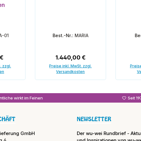
en
A-01
Best.-Nr.:
MARIA
Be
 Preis:
Regulärer Preis:
 €
1.440,00 €
. zzgl.
Preise inkl. MwSt. zzgl.
Preise
en
Versandkosten
V
In den Warenkorb
In
tliche wirkt im Feinen
Seit 1
CHÄFT
NEWSLETTER
lieferung GmbH
Der wu-wei Rundbrief - Aktue
g 4
und Inspirationen von wu-we