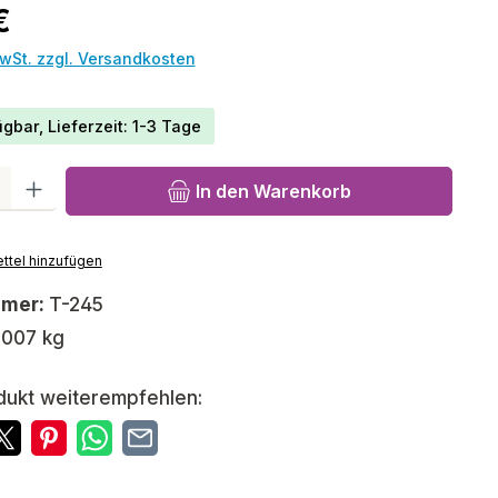
reis:
€
MwSt. zzgl. Versandkosten
gbar, Lieferzeit: 1-3 Tage
l: Gib den gewünschten Wert ein oder benutze die Schaltfläch
In den Warenkorb
ttel hinzufügen
mmer:
T-245
,007 kg
dukt weiterempfehlen: