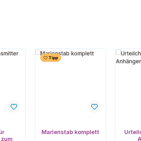
Tipp
nen
ür
Marienstab komplett
Urtei
r zum
A