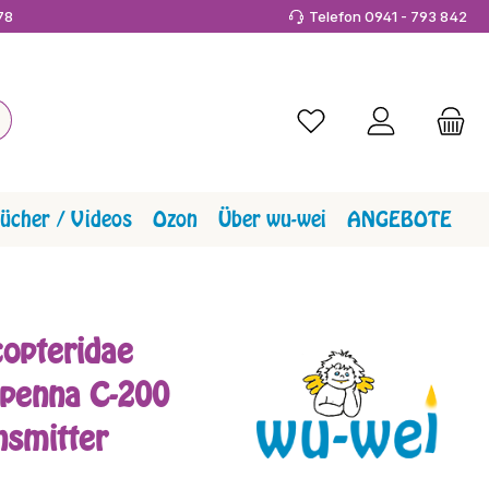
978
Telefon 0941 - 793 842
Du hast 0 Produkte a
ücher / Videos
Ozon
Über wu-wei
ANGEBOTE
opteridae
 penna C-200
nsmitter