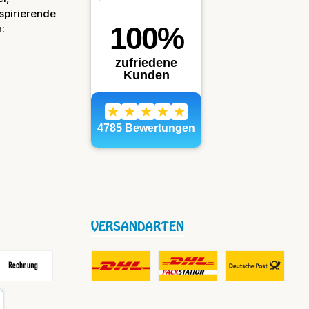
spirierende
:
VERSANDARTEN
frei
echnung
DHL Fair Play Porto für Paket
DHL Paket in Europa Nicht-EU
DHL Nachnahme