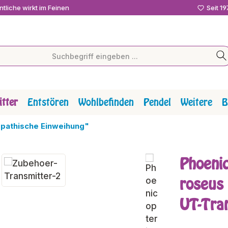
tliche wirkt im Feinen
Seit 1
tter
Entstören
Wohlbefinden
Pendel
Weitere
B
pathische Einweihung"
Phoenic
roseus
UT-Tra