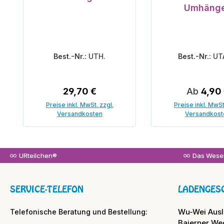
Umhäng
Best.-Nr.:
UTH.
Best.-Nr.:
UT
Regulärer Preis:
Regulärer
29,70 €
Ab
4,90
Preise inkl. MwSt. zzgl.
Preise inkl. MwSt
Versandkosten
Versandkost
In den Warenkorb
URteilchen®
Das Wesen
SERVICE-TELEFON
LADENGES
Wu-Wei Aus
Telefonische Beratung und Bestellung:
Baierner We