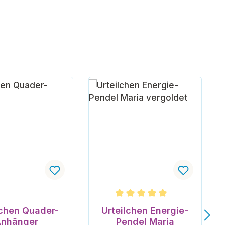
Durchschnittliche Bewertung v
lchen Quader-
Urteilchen Energie-
nhänger
Pendel Maria