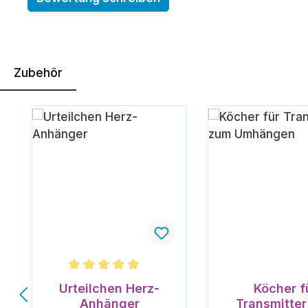
Zubehör
Produktgalerie überspringen
Durchschnittliche Bewertung von 5 von 5 Ster
Urteilchen Herz-
Köcher f
Anhänger
Transmitte