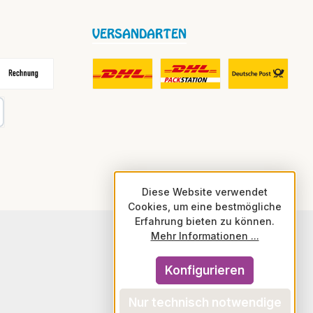
VERSANDARTEN
frei
echnung
DHL Fair Play Porto für Paket
DHL Paket in Europa Nicht-EU
DHL Nachnahme
karte
Diese Website verwendet
Cookies, um eine bestmögliche
Erfahrung bieten zu können.
Mehr Informationen ...
Konfigurieren
Nur technisch notwendige