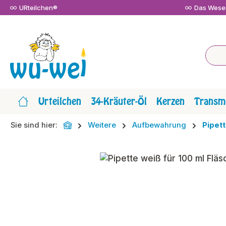
URteilchen®
Das Wesen
m Hauptinhalt springen
Zur Suche springen
Zur Hauptnavigation springen
Urteilchen
34-Kräuter-Öl
Kerzen
Transmi
Sie sind hier:
Weitere
Aufbewahrung
Pipet
Bildergalerie überspringen