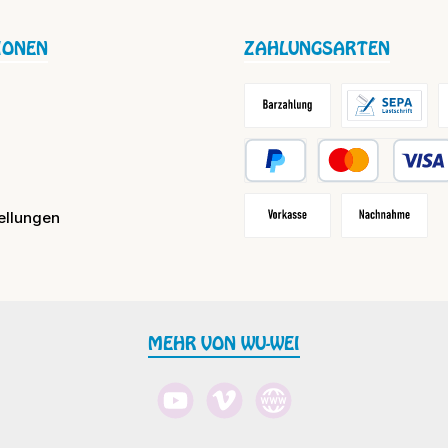
IONEN
ZAHLUNGSARTEN
Barzahlung / Versandkosten
Lastschrift
R
PayPal
Kredit- oder Debit
ellungen
Vorkasse
Nachnahme
MEHR VON WU-WEI
YouTube
Vimeo
Website