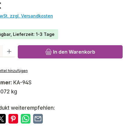
reis:
€
MwSt. zzgl. Versandkosten
gbar, Lieferzeit: 1-3 Tage
l: Gib den gewünschten Wert ein oder benutze die Schaltfläch
In den Warenkorb
ttel hinzufügen
mmer:
KA-94S
,072 kg
dukt weiterempfehlen: