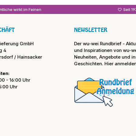
tliche wirkt im Feinen
Seit 1
CHÄFT
NEWSLETTER
lieferung GmbH
Der wu-wei Rundbrief - Aktue
g 4
und Inspirationen von wu-we
rsdorf / Hainsacker
Neuheiten, Angebote und in
Geschichten. Hier anmelden
ten:
00 - 16:00 Uhr
15:00 Uhr