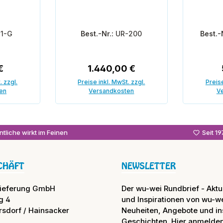
11-G
Best.-Nr.:
UR-200
Best.-
r Preis:
Regulärer Preis:
€
1.440,00 €
. zzgl.
Preise inkl. MwSt. zzgl.
Preise
en
Versandkosten
V
enkorb
In den Warenkorb
In
tliche wirkt im Feinen
Seit 1
CHÄFT
NEWSLETTER
lieferung GmbH
Der wu-wei Rundbrief - Aktue
g 4
und Inspirationen von wu-we
rsdorf / Hainsacker
Neuheiten, Angebote und in
Geschichten. Hier anmelden