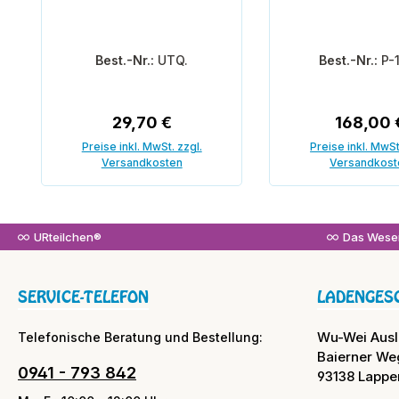
Best.-Nr.:
UTQ.
Best.-Nr.:
P-
Regulärer Preis:
Reguläre
29,70 €
168,00 
Preise inkl. MwSt. zzgl.
Preise inkl. MwSt
Versandkosten
Versandkost
In den Warenkorb
In den War
URteilchen®
Das Wesen
SERVICE-TELEFON
LADENGES
Wu-Wei Aus
Telefonische Beratung und Bestellung:
Baierner We
0941 - 793 842
93138 Lappe