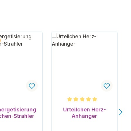
n 5 Sternen
Durchschnittliche Bewertung v
ergetisierung
Urteilchen Herz-
lchen-Strahler
Anhänger