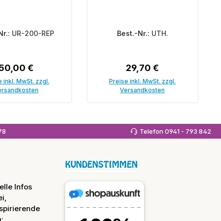
Nr.:
UR-200-REP
Best.-Nr.:
UTH.
Regulärer Preis:
Regulärer Preis:
50,00 €
29,70 €
 inkl. MwSt. zzgl.
Preise inkl. MwSt. zzgl.
ersandkosten
Versandkosten
 den Warenkorb
In den Warenkorb
978
Telefon 0941 - 793 842
KUNDENSTIMMEN
lle Infos
i,
spirierende
: