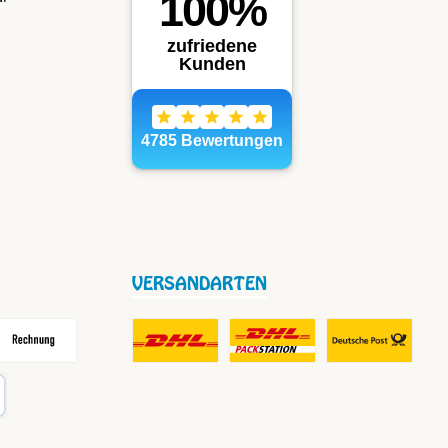
VERSANDARTEN
frei
echnung
DHL Fair Play Porto für Paket
DHL Paket in Europa Nicht-EU
DHL Nachnahme
karte