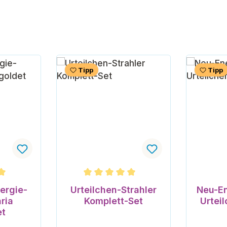
Tipp
Tipp
che Bewertung von 5 von 5 Sternen
Durchschnittliche Bewertung von 5 vo
ergie-
Urteilchen-Strahler
Neu-En
ria
Komplett-Set
Urtei
et