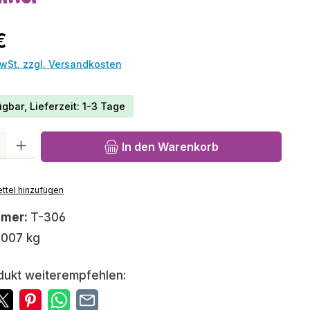
reis:
€
MwSt. zzgl. Versandkosten
gbar, Lieferzeit: 1-3 Tage
l: Gib den gewünschten Wert ein oder benutze die Schaltfläch
In den Warenkorb
ttel hinzufügen
mmer:
T-306
,007 kg
dukt weiterempfehlen: