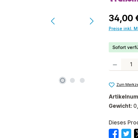
Regulärer P
34,00 
Preise inkl. 
Sofort verfü
Produkt Anzah
Zum Merkze
Artikelnu
Gewicht:
0
Dieses Pro