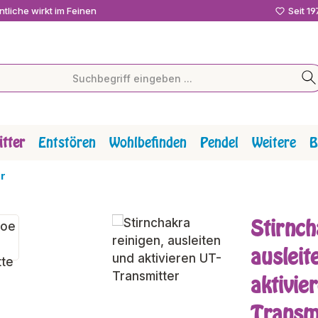
tliche wirkt im Feinen
Seit 1
tter
Entstören
Wohlbefinden
Pendel
Weitere
B
r
Stirnch
ausleit
aktivie
Transm