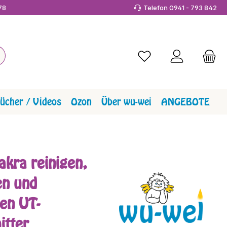
978
Telefon 0941 - 793 842
Du hast 0 Produkte a
ücher / Videos
Ozon
Über wu-wei
ANGEBOTE
akra reinigen,
en und
ren UT-
itter