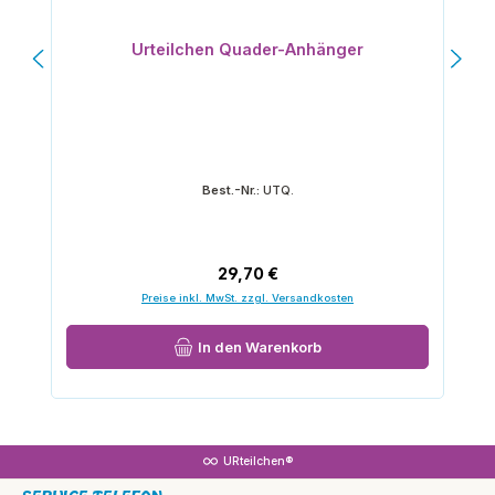
Urteilchen Quader-Anhänger
Best.-Nr.:
UTQ.
Regulärer Preis:
29,70 €
Preise inkl. MwSt. zzgl. Versandkosten
In den Warenkorb
URteilchen®