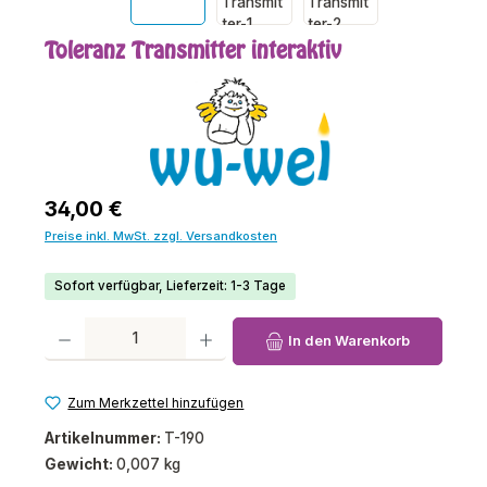
Toleranz Transmitter interaktiv
Regulärer Preis:
34,00 €
Preise inkl. MwSt. zzgl. Versandkosten
Sofort verfügbar, Lieferzeit: 1-3 Tage
Produkt Anzahl: Gib den gewünschten Wert ein oder benutze die Schaltfl
In den Warenkorb
Zum Merkzettel hinzufügen
Artikelnummer:
T-190
Gewicht:
0,007 kg