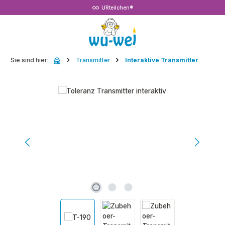
URteilchen®
Zum Hauptinhalt springen
Sie sind hier:
Transmitter
Interaktive Transmitter
Bildergalerie überspringen