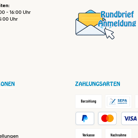
ten:
00 - 16:00 Uhr
15:00 Uhr
IONEN
ZAHLUNGSARTEN
Barzahlung / Versandkosten
Lastschrift
R
PayPal
Kredit- oder Debit
ellungen