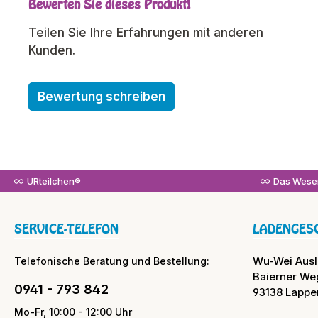
Bewerten Sie dieses Produkt!
Durchschnittliche Bewertung von 0 von 5 Sterne
Teilen Sie Ihre Erfahrungen mit anderen
Kunden.
Bewertung schreiben
URteilchen®
Das Wesen
SERVICE-TELEFON
LADENGES
Wu-Wei Aus
Telefonische Beratung und Bestellung:
Baierner We
0941 - 793 842
93138 Lappe
Mo-Fr, 10:00 - 12:00 Uhr