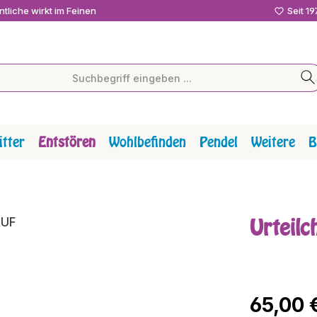
tliche wirkt im Feinen
Seit 1
tter
Entstören
Wohlbefinden
Pendel
Weitere
B
Urteil
Regulärer P
65,00 