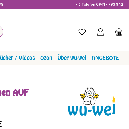
978
Telefon 0941 - 793 842
Du hast 0 Produkte a
ücher / Videos
Ozon
Über wu-wei
ANGEBOTE
chen AUF
reis:
€