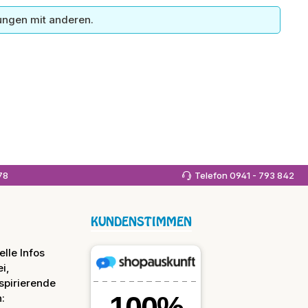
ungen mit anderen.
978
Telefon 0941 - 793 842
KUNDENSTIMMEN
lle Infos
i,
spirierende
: