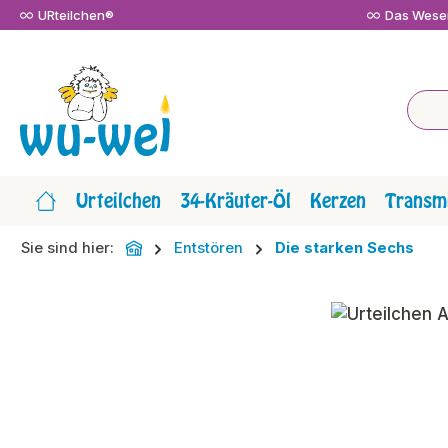
URteilchen®
Das Wesen
m Hauptinhalt springen
Zur Suche springen
Zur Hauptnavigation springen
Urteilchen
34-Kräuter-Öl
Kerzen
Transmi
Sie sind hier:
Entstören
Die starken Sechs
Bildergalerie überspringen