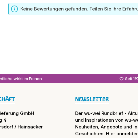
n
Keine Bewertungen gefunden. Teilen Sie Ihre Erfahr
tliche wirkt im Feinen
Seit 1
CHÄFT
NEWSLETTER
lieferung GmbH
Der wu-wei Rundbrief - Aktue
g 4
und Inspirationen von wu-we
rsdorf / Hainsacker
Neuheiten, Angebote und in
Geschichten. Hier anmelden