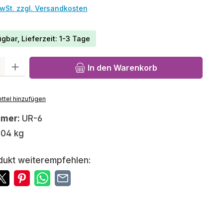
MwSt. zzgl. Versandkosten
gbar, Lieferzeit: 1-3 Tage
l: Gib den gewünschten Wert ein oder benutze die Schaltfläch
In den Warenkorb
ttel hinzufügen
mmer:
UR-6
,04 kg
dukt weiterempfehlen: