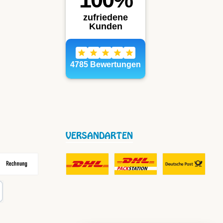
VERSANDARTEN
frei
echnung
DHL Fair Play Porto für Paket
DHL Paket in Europa Nicht-EU
DHL Nachnahme
karte