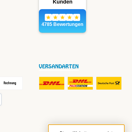
VERSANDARTEN
frei
echnung
DHL Fair Play Porto für Paket
DHL Paket in Europa Nicht-EU
DHL Nachnahme
karte