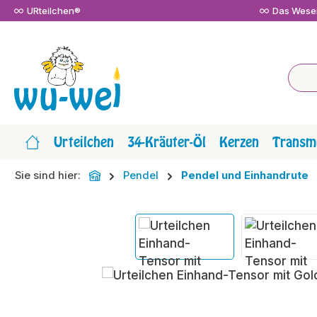
URteilchen®
Das Wesen
m Hauptinhalt springen
Zur Suche springen
Zur Hauptnavigation springen
Urteilchen
34-Kräuter-Öl
Kerzen
Transmi
Sie sind hier:
Pendel
Pendel und Einhandrute
Bildergalerie überspringen