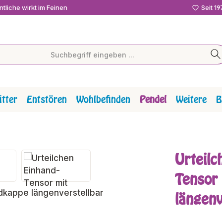
tliche wirkt im Feinen
Seit 1
tter
Entstören
Wohlbefinden
Pendel
Weitere
B
Urteilc
Tensor 
längenv