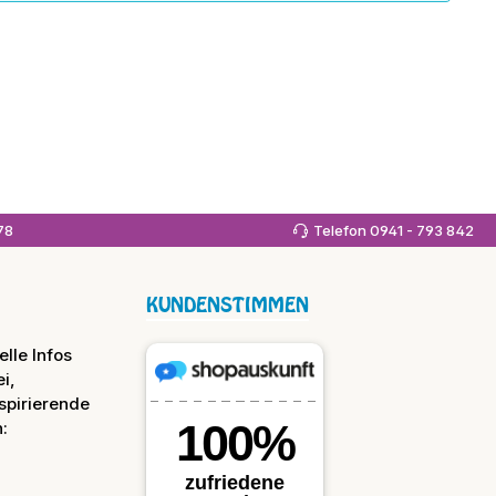
978
Telefon 0941 - 793 842
KUNDENSTIMMEN
lle Infos
i,
spirierende
: