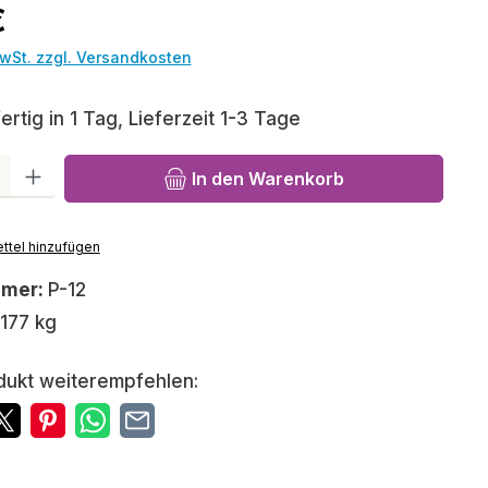
reis:
€
MwSt. zzgl. Versandkosten
rtig in 1 Tag, Lieferzeit 1-3 Tage
l: Gib den gewünschten Wert ein oder benutze die Schaltfläch
In den Warenkorb
ttel hinzufügen
mmer:
P-12
,177 kg
dukt weiterempfehlen: