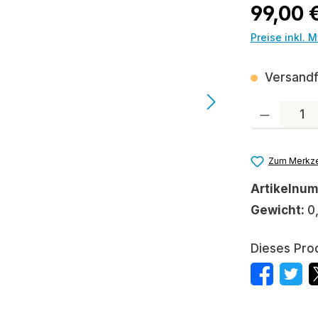
Regulärer P
99,00 
Preise inkl. 
Versandfe
Produkt Anzah
Zum Merkze
Artikelnu
Gewicht:
0
Dieses Pro