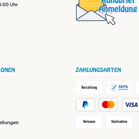
15:00 Uhr
IONEN
ZAHLUNGSARTEN
Barzahlung / Versandkosten
Lastschrift
R
PayPal
Kredit- oder Debit
ellungen
Vorkasse
Nachnahme