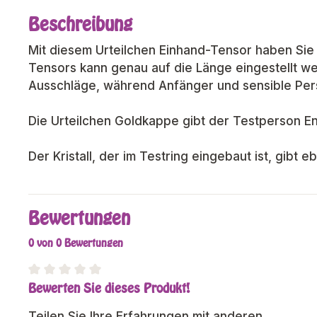
Beschreibung
Mit diesem Urteilchen Einhand-Tensor haben Sie 
Tensors kann genau auf die Länge eingestellt werd
Ausschläge, während Anfänger und sensible Pers
Die Urteilchen Goldkappe gibt der Testperson Ene
Der Kristall, der im Testring eingebaut ist, gib
Bewertungen
0 von 0 Bewertungen
Bewerten Sie dieses Produkt!
Durchschnittliche Bewertung von 0 von 5 Sterne
Teilen Sie Ihre Erfahrungen mit anderen