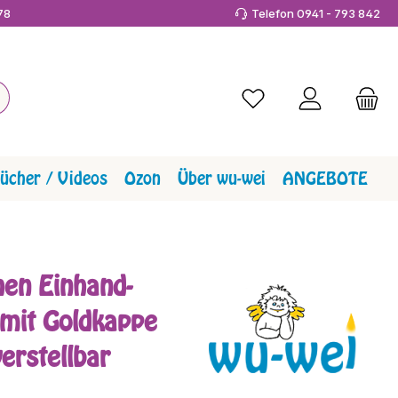
978
Telefon 0941 - 793 842
Du hast 0 Produkte a
ücher / Videos
Ozon
Über wu-wei
ANGEBOTE
hen Einhand-
mit Goldkappe
erstellbar