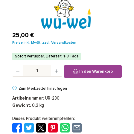
Regulärer Preis:
25,00 €
Preise inkl. MwSt. zzgl. Versandkosten
Sofort verfügbar, Lieferzeit: 1-3 Tage
Produkt Anzahl: Gib den gewünschten Wert ein oder benutze die Schaltfl
In den Warenkorb
Zum Merkzettel hinzufügen
Artikelnummer:
UR-230
Gewicht:
0,2 kg
Dieses Produkt weiterempfehlen: