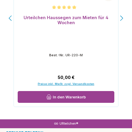
Durchschnittliche Bewertung von 5 von 5 Sternen
Urteilchen Haussegen zum Mieten für 4
Wochen
Best.-Nr.:
UR-220-M
Regulärer Preis:
50,00 €
Preise inkl. MwSt. zzgl. Versandkosten
In den Warenkorb
URteilchen®