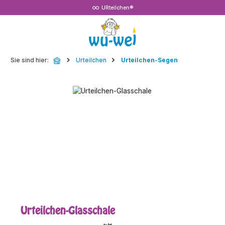
URteilchen®
Zum Hauptinhalt springen
Sie sind hier:
Urteilchen
Urteilchen-Segen
Bildergalerie überspringen
Urteilchen-Glasschale