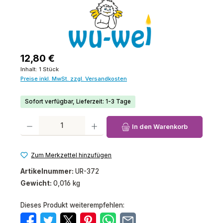
Regulärer Preis:
12,80 €
Inhalt:
1 Stück
Preise inkl. MwSt. zzgl. Versandkosten
Sofort verfügbar, Lieferzeit: 1-3 Tage
Produkt Anzahl: Gib den gewünschten Wert ein oder benutze die Schaltfl
In den Warenkorb
Zum Merkzettel hinzufügen
Artikelnummer:
UR-372
Gewicht:
0,016 kg
Dieses Produkt weiterempfehlen: