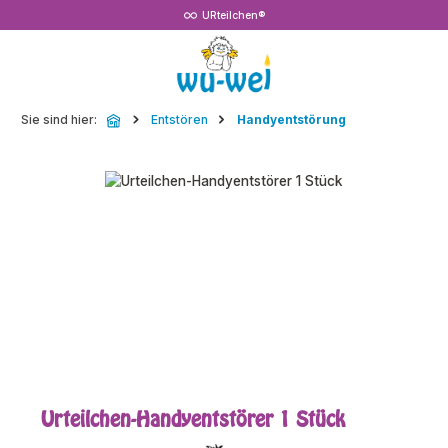
URteilchen®
Zum Hauptinhalt springen
Sie sind hier:
Entstören
Handyentstörung
Bildergalerie überspringen
Urteilchen-Handyentstörer 1 Stück