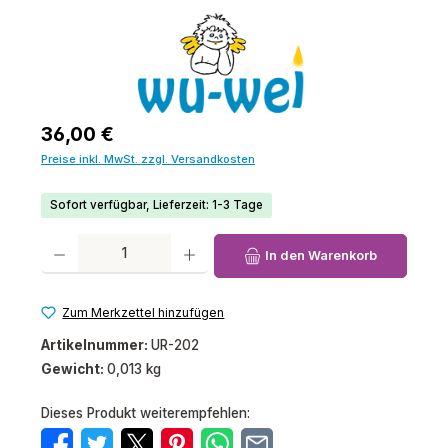
Regulärer Preis:
36,00 €
Preise inkl. MwSt. zzgl. Versandkosten
Sofort verfügbar, Lieferzeit: 1-3 Tage
Produkt Anzahl: Gib den gewünschten Wert ein oder benutze die Schaltfl
In den Warenkorb
Zum Merkzettel hinzufügen
Artikelnummer:
UR-202
Gewicht:
0,013 kg
Dieses Produkt weiterempfehlen: