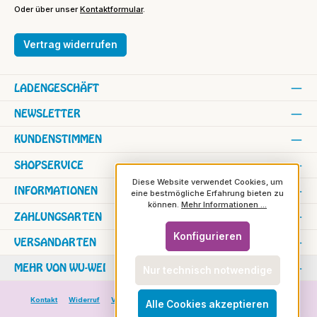
Oder über unser
Kontaktformular
.
Vertrag widerrufen
LADENGESCHÄFT
NEWSLETTER
KUNDENSTIMMEN
SHOPSERVICE
Diese Website verwendet Cookies, um
INFORMATIONEN
eine bestmögliche Erfahrung bieten zu
können.
Mehr Informationen ...
ZAHLUNGSARTEN
Konfigurieren
VERSANDARTEN
MEHR VON WU-WEI
Nur technisch notwendige
Kontakt
Widerruf
Versand und Zahlung
Versand in die Schweiz
Alle Cookies akzeptieren
Rundbrief