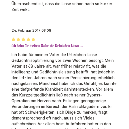
Überraschend ist, dass die Linse schon nach so kurzer
Zeit wirkt.
24. Februar 2017 09:08
Bewertung mit 5 von 5 Sternen
Ich habe für meinen Vater die Urteilchen-Linse …
Ich habe für meinen Vater die Urteilchen-Linse
Gedächtnisoptimierung vor zwei Wochen besorgt. Mein
Vater ist 68 Jahre alt, war früher relativ fit, was die
Intelligenz und Gedächtnisleistung betrifft, hat jedoch in
den letzten Jahren nach seiner Pensionierung erheblich
nachgelassen. Manchmal habe ich das Gefühl, es könnte
eine tiefgreifende Krankheit dahinterstecken. Vor allem
das Kurzzeitgedächtnis ließ nach seiner Bypass-
Operation am Herzen nach. Es liegen geringgradige
Veränderungen im Bereich der Halsschlagadern vor. Er
hat oft Schwierigkeiten, sich Dinge zu merken, fragt
dementsprechend oft nach, muss sich Vieles
aufschreiben. Vor allem beim Autofahren hat er in den