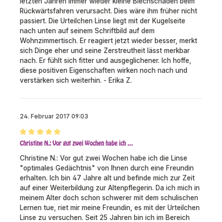
letzten Jahren immer wieder kleine Blechschäden beim
Rückwärtsfahren verursacht. Dies wäre ihm früher nicht
passiert. Die Urteilchen Linse liegt mit der Kugelseite
nach unten auf seinem Schriftbild auf dem
Wohnzimmertisch. Er reagiert jetzt wieder besser, merkt
sich Dinge eher und seine Zerstreutheit lässt merkbar
nach. Er fühlt sich fitter und ausgeglichener. Ich hoffe,
diese positiven Eigenschaften wirken noch nach und
verstärken sich weiterhin. - Erika Z.
24. Februar 2017 09:03
Bewertung mit 5 von 5 Sternen
Christine N.: Vor gut zwei Wochen habe ich …
Christine N.: Vor gut zwei Wochen habe ich die Linse
"optimales Gedächtnis" von Ihnen durch eine Freundin
erhalten. Ich bin 47 Jahre alt und befinde mich zur Zeit
auf einer Weiterbildung zur Altenpflegerin. Da ich mich in
meinem Alter doch schon schwerer mit dem schulischen
Lernen tue, riet mir meine Freundin, es mit der Urteilchen
Linse zu versuchen. Seit 25 Jahren bin ich im Bereich