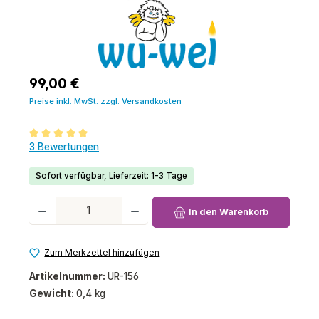
Regulärer Preis:
99,00 €
Preise inkl. MwSt. zzgl. Versandkosten
Durchschnittliche Bewertung von 5 von 5 Sternen
3 Bewertungen
Sofort verfügbar, Lieferzeit: 1-3 Tage
Produkt Anzahl: Gib den gewünschten Wert ein oder benutze die Schaltfl
In den Warenkorb
Zum Merkzettel hinzufügen
Artikelnummer:
UR-156
Gewicht:
0,4 kg