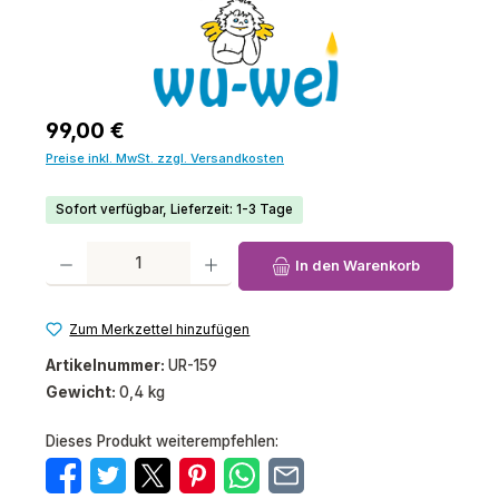
Regulärer Preis:
99,00 €
Preise inkl. MwSt. zzgl. Versandkosten
Sofort verfügbar, Lieferzeit: 1-3 Tage
Produkt Anzahl: Gib den gewünschten Wert ein oder benutze die Schaltfl
In den Warenkorb
Zum Merkzettel hinzufügen
Artikelnummer:
UR-159
Gewicht:
0,4 kg
Dieses Produkt weiterempfehlen: