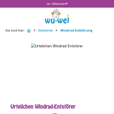
URteilchen®
Zum Hauptinhalt springen
Sie sind hier:
Entstören
Windrad Entstörung
Bildergalerie überspringen
Urteilchen Windrad-Entstörer