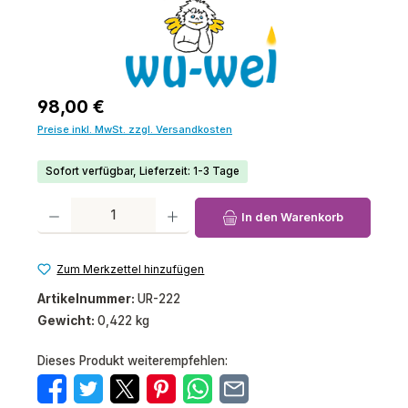
Regulärer Preis:
98,00 €
Preise inkl. MwSt. zzgl. Versandkosten
Sofort verfügbar, Lieferzeit: 1-3 Tage
Produkt Anzahl: Gib den gewünschten Wert ein oder benutze die Schaltfl
In den Warenkorb
Zum Merkzettel hinzufügen
Artikelnummer:
UR-222
Gewicht:
0,422 kg
Dieses Produkt weiterempfehlen: