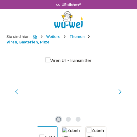
URteilchen®
Zum Hauptinhalt springen
Sie sind hier:
Weitere
Themen
Viren, Bakterien, Pilze
Bildergalerie überspringen