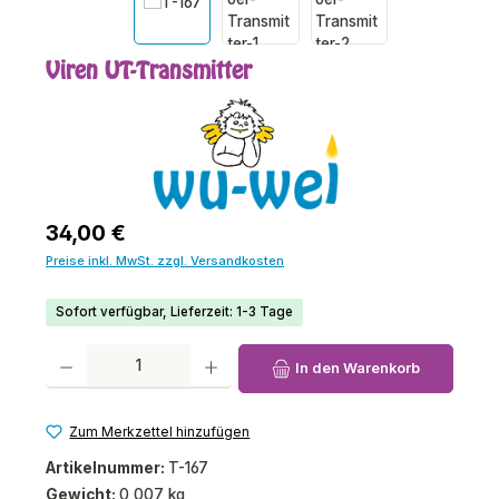
Viren UT-Transmitter
Regulärer Preis:
34,00 €
Preise inkl. MwSt. zzgl. Versandkosten
Sofort verfügbar, Lieferzeit: 1-3 Tage
Produkt Anzahl: Gib den gewünschten Wert ein oder benutze die Schaltfl
In den Warenkorb
Zum Merkzettel hinzufügen
Artikelnummer:
T-167
Gewicht:
0,007 kg