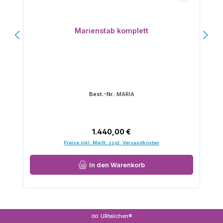
Marienstab komplett
Best.-Nr.:
MARIA
Regulärer Preis:
1.440,00 €
Preise inkl. MwSt. zzgl. Versandkosten
In den Warenkorb
URteilchen®