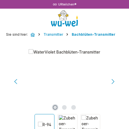
URteilchen®
Zum Hauptinhalt springen
Sie sind hier:
Transmitter
Bachblüten-Transmitter
Bildergalerie überspringen