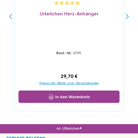
Durchschnittliche Bewertung von 5 von 5 Sternen
Urteilchen Herz-Anhänger
Best.-Nr.:
UTH.
Regulärer Preis:
29,70 €
Preise inkl. MwSt. zzgl. Versandkosten
In den Warenkorb
URteilchen®