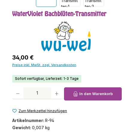
WaterViolet Bachblüten-Transmitter
Regulärer Preis:
34,00 €
Preise inkl. MwSt. zzgl. Versandkosten
Sofort verfügbar, Lieferzeit: 1-3 Tage
Produkt Anzahl: Gib den gewünschten Wert ein oder benutze die Schaltfl
In den Warenkorb
Zum Merkzettel hinzufügen
Artikelnummer:
R-94
Gewicht:
0,007 kg