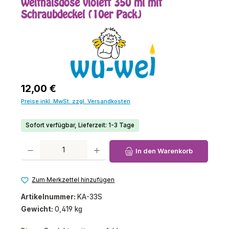
Weithalsdose violett 350 ml mit
Schraubdeckel (10er Pack)
Regulärer Preis:
12,00 €
Preise inkl. MwSt. zzgl. Versandkosten
Sofort verfügbar, Lieferzeit: 1-3 Tage
Produkt Anzahl: Gib den gewünschten Wert ein oder benutze die Schaltfl
In den Warenkorb
Zum Merkzettel hinzufügen
Artikelnummer:
KA-33S
Gewicht:
0,419 kg