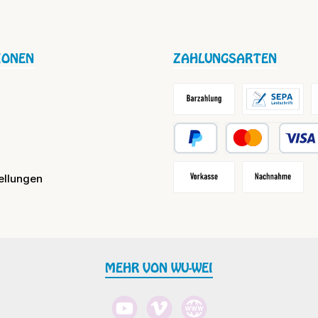
IONEN
ZAHLUNGSARTEN
Barzahlung / Versandkosten
Lastschrift
R
PayPal
Kredit- oder Debit
ellungen
Vorkasse
Nachnahme
MEHR VON WU-WEI
YouTube
Vimeo
Website