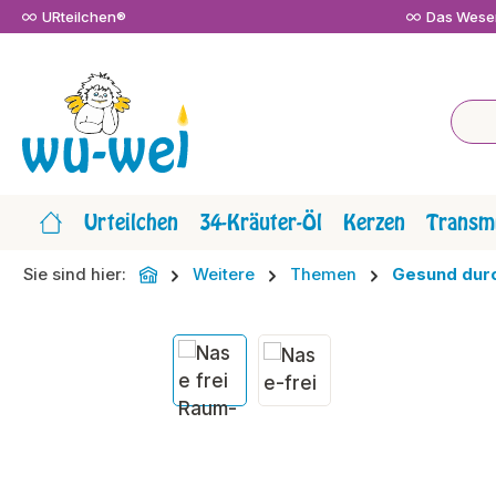
URteilchen®
Das Wesen
m Hauptinhalt springen
Zur Suche springen
Zur Hauptnavigation springen
Urteilchen
34-Kräuter-Öl
Kerzen
Transmi
Sie sind hier:
Weitere
Themen
Gesund durc
Bildergalerie überspringen