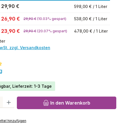
29,90 €
598,00 € / 1 Liter
26,90 €
538,00 € / 1 Liter
29,90 €
(10.03% gespart)
23,90 €
478,00 € / 1 Liter
29,90 €
(20.07% gespart)
ter
MwSt. zzgl. Versandkosten
tliche Bewertung von 5 von 5 Sternen
g
gbar, Lieferzeit: 1-3 Tage
l: Gib den gewünschten Wert ein oder benutze die Schaltfläch
In den Warenkorb
ttel hinzufügen