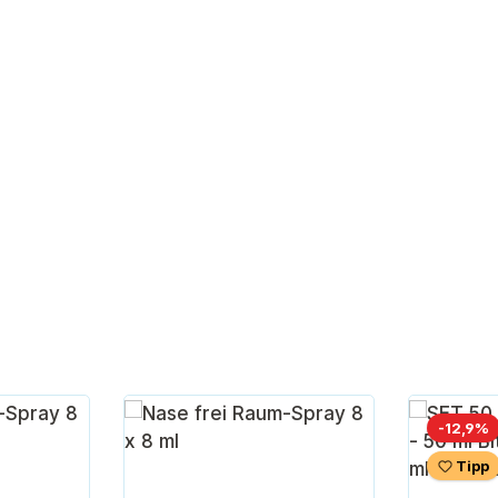
R
-12,9%
Tipp