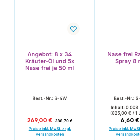
Angebot: 8 x 34
Nase frei 
Kräuter-Öl und 5x
Spray 8 
Nase frei je 50 ml
Best.-Nr.:
S-4W
Best.-Nr.:
S-
Inhalt:
0.008 
(825,00 € / 1 L
Regulärer Preis:
Verkaufspreis:
Regulär
269,00 €
6,60 €
388,70 €
Preise inkl. MwSt. zzgl.
Preise inkl. MwSt
Versandkosten
Versandkost