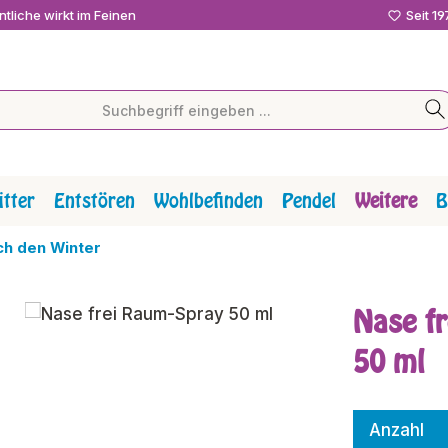
tliche wirkt im Feinen
Seit 1
tter
Entstören
Wohlbefinden
Pendel
Weitere
B
h den Winter
Nase f
50 ml
Anzahl