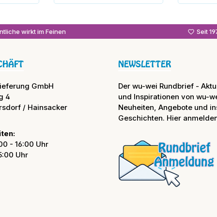
enkorb
In den Warenkorb
In
tliche wirkt im Feinen
Seit 1
CHÄFT
NEWSLETTER
lieferung GmbH
Der wu-wei Rundbrief - Aktue
g 4
und Inspirationen von wu-we
rsdorf / Hainsacker
Neuheiten, Angebote und in
Geschichten. Hier anmelden
ten:
00 - 16:00 Uhr
15:00 Uhr