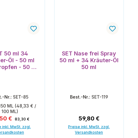
T 50 ml 34
SET Nase frei Spray
er-Öl - 50 ml
50 ml + 34 Kräuter-Öl
tropfen - 50 ml
50 ml
e frei Spray
t.-Nr.:
SET-85
Best.-Nr.:
SET-119
150 ML
(48,33 € /
100 ML)
Regulärer Preis:
kaufspreis:
Regulärer Preis:
,50 €
59,80 €
83,30 €
 inkl. MwSt. zzgl.
Preise inkl. MwSt. zzgl.
ersandkosten
Versandkosten