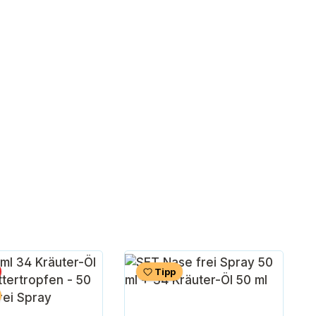
abatt
Tipp