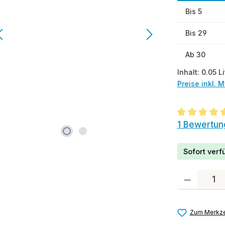
Bis
5
Bis
29
Ab
30
Inhalt:
0.05 Li
Preise inkl. 
Durchschnit
1 Bewertun
Sofort verfü
Produkt Anzah
Zum Merkze