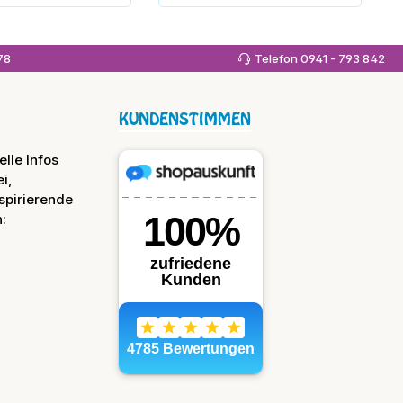
 den Warenkorb
In den Warenkorb
978
Telefon 0941 - 793 842
KUNDENSTIMMEN
lle Infos
i,
spirierende
: