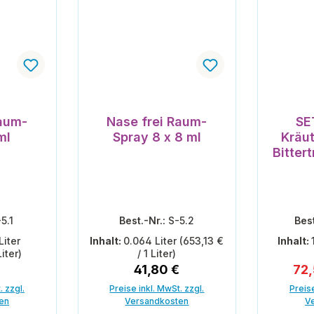
Raum-
Nase frei Raum-
SE
ml
Spray 8 x 8 ml
Kräut
Bitter
Nas
5.1
Best.-Nr.:
S-5.2
Bes
Liter
Inhalt:
0.064 Liter
(653,13 €
Inhalt:
iter)
/ 1 Liter)
er Preis:
Regulärer Preis:
Ver
41,80 €
72
. zzgl.
Preise inkl. MwSt. zzgl.
Preise
en
Versandkosten
V