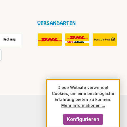
VERSANDARTEN
frei
echnung
DHL Fair Play Porto für Paket
DHL Paket in Europa Nicht-EU
DHL Nachnahme
karte
Diese Website verwendet
Cookies, um eine bestmögliche
Erfahrung bieten zu können.
Mehr Informationen ...
Konfigurieren