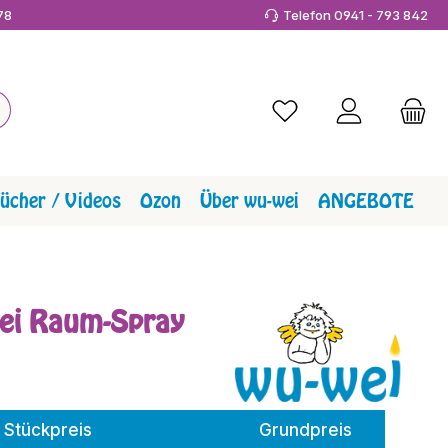
978
Telefon 0941 - 793 842
Du hast 0 Produkte a
ücher / Videos
Ozon
Über wu-wei
ANGEBOTE
rei Raum-Spray
Stückpreis
Grundpreis