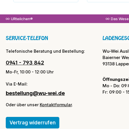
In den Warenkorb
In den War
URteilchen®
Das Wesen
SERVICE-TELEFON
LADENGES
Wu-Wei Aus
Telefonische Beratung und Bestellung:
Baierner We
0941 - 793 842
93138 Lappe
Mo-Fr, 10:00 - 12:00 Uhr
Öffnungszei
Via E-Mail:
Mo - Do: 09:
Fr: 09:00 - 
bestellung@wu-wei.de
Oder über unser
Kontaktformular
.
Vertrag widerrufen