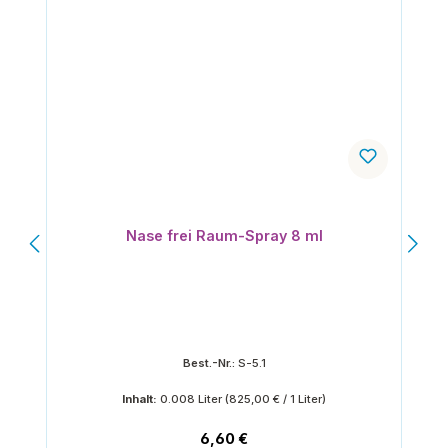
Nase frei Raum-Spray 8 ml
Best.-Nr.:
S-5.1
Inhalt:
0.008 Liter
(825,00 € / 1 Liter)
Regulärer Preis:
6,60 €