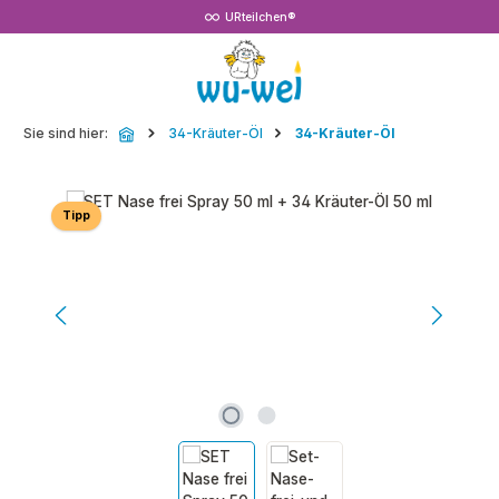
URteilchen®
Zum Hauptinhalt springen
Sie sind hier:
34-Kräuter-Öl
34-Kräuter-Öl
Bildergalerie überspringen
Tipp