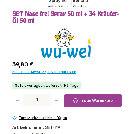
SET Nase frei Spray 50 ml + 34 Kräuter-
Öl 50 ml
Regulärer Preis:
59,80 €
Preise inkl. MwSt. zzgl. Versandkosten
Sofort verfügbar, Lieferzeit: 1-3 Tage
Produkt Anzahl: Gib den gewünschten Wert ein oder benutze die Schaltfl
In den Warenkorb
Zum Merkzettel hinzufügen
Artikelnummer:
SET-119