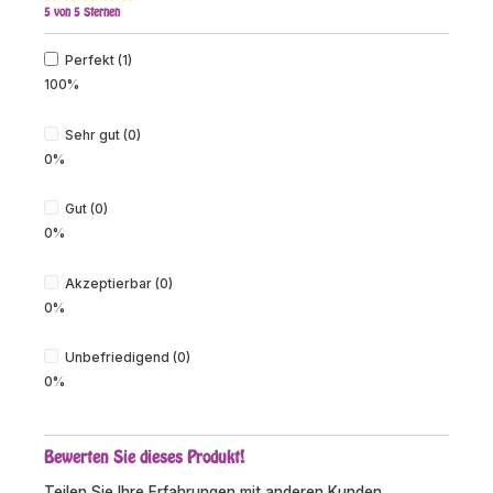
5 von 5 Sternen
Durchschnittliche Bewertung von 5 von 5 Sternen
Perfekt (1)
100%
Sehr gut (0)
0%
Gut (0)
0%
Akzeptierbar (0)
0%
Unbefriedigend (0)
0%
Bewerten Sie dieses Produkt!
Teilen Sie Ihre Erfahrungen mit anderen Kunden.