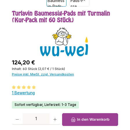
Turlavin Baumessig-Pads mit Turmalin
(Kur-Pack mit 60 Stück)
Regulärer Preis:
124,20 €
Inhalt:
60 Stück
(2,07 € / 1 Stück)
Preise inkl. MwSt. zzgl. Versandkosten
Durchschnittliche Bewertung von 5 von 5 Sternen
1 Bewertung
Sofort verfügbar, Lieferzeit: 1-3 Tage
Produkt Anzahl: Gib den gewünschten Wert ein oder benutze die Schaltfl
In den Warenkorb