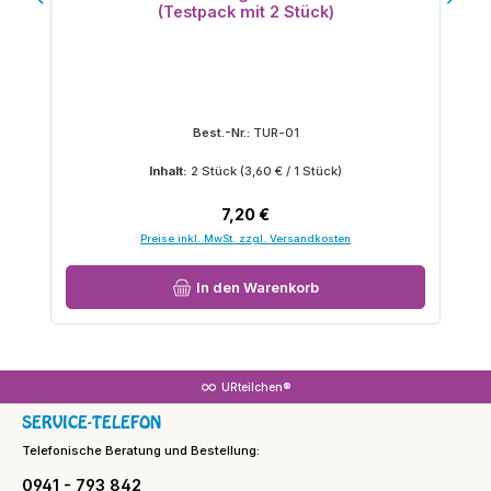
(Testpack mit 2 Stück)
Best.-Nr.:
TUR-01
Inhalt:
2 Stück
(3,60 € / 1 Stück)
Regulärer Preis:
7,20 €
Preise inkl. MwSt. zzgl. Versandkosten
In den Warenkorb
URteilchen®
SERVICE-TELEFON
Telefonische Beratung und Bestellung:
0941 - 793 842