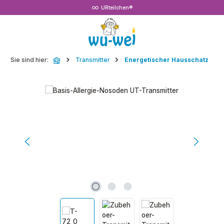
URteilchen®
Zum Hauptinhalt springen
Sie sind hier:
Transmitter
Energetischer Hausschatz
Bildergalerie überspringen