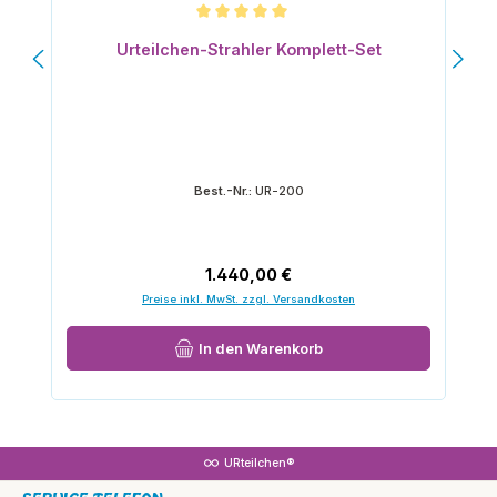
Durchschnittliche Bewertung von 5 von 5 Sternen
Urteilchen-Strahler Komplett-Set
Best.-Nr.:
UR-200
Regulärer Preis:
1.440,00 €
Preise inkl. MwSt. zzgl. Versandkosten
In den Warenkorb
URteilchen®