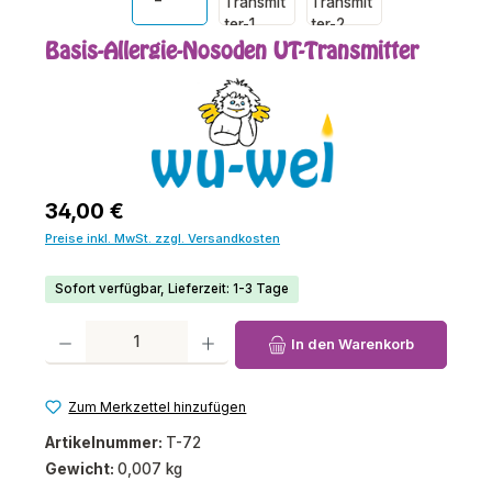
Basis-Allergie-Nosoden UT-Transmitter
Regulärer Preis:
34,00 €
Preise inkl. MwSt. zzgl. Versandkosten
Sofort verfügbar, Lieferzeit: 1-3 Tage
Produkt Anzahl: Gib den gewünschten Wert ein oder benutze die Schaltfl
In den Warenkorb
Zum Merkzettel hinzufügen
Artikelnummer:
T-72
Gewicht:
0,007 kg