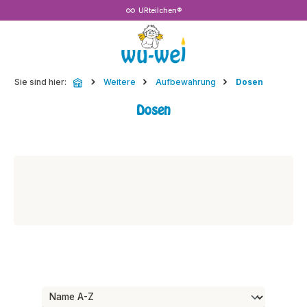
URteilchen®
Zum Hauptinhalt springen
Sie sind hier:
Weitere
Aufbewahrung
Dosen
Dosen