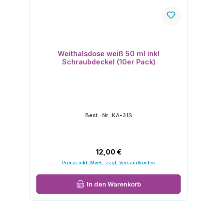
Weithalsdose weiß 50 ml inkl
Schraubdeckel (10er Pack)
Best.-Nr.:
KA-31S
Regulärer Preis:
12,00 €
Preise inkl. MwSt. zzgl. Versandkosten
In den Warenkorb