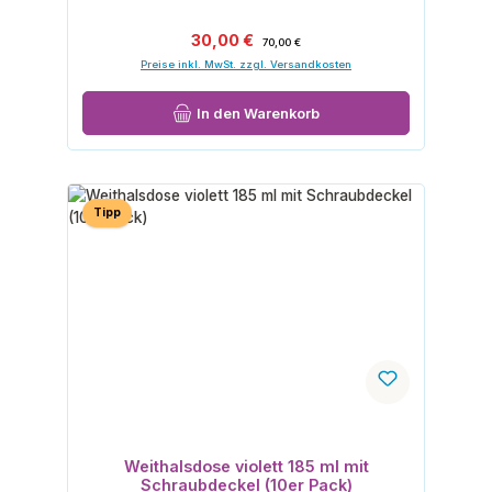
Verkaufspreis:
Regulärer Preis:
30,00 €
70,00 €
Preise inkl. MwSt. zzgl. Versandkosten
In den Warenkorb
Tipp
Weithalsdose violett 185 ml mit
Schraubdeckel (10er Pack)