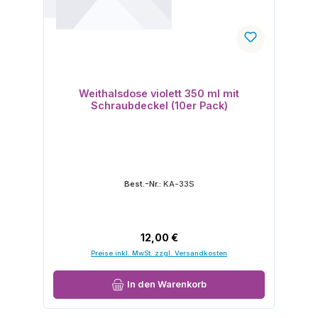
Weithalsdose violett 350 ml mit
Schraubdeckel (10er Pack)
Best.-Nr.:
KA-33S
Regulärer Preis:
12,00 €
Preise inkl. MwSt. zzgl. Versandkosten
In den Warenkorb