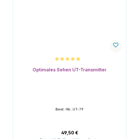
Durchschnittliche Bewertung von 5 von 5 Sternen
Optimales Sehen UT-Transmitter
Best.-Nr.:
UT-79
Regulärer Preis:
49,50 €