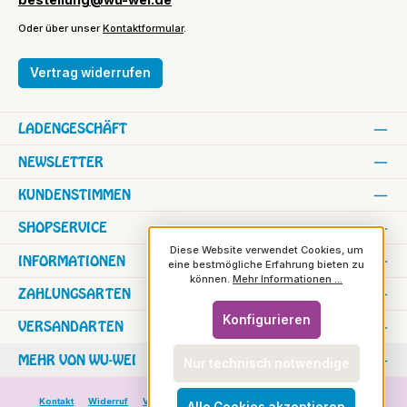
Oder über unser
Kontaktformular
.
Vertrag widerrufen
LADENGESCHÄFT
NEWSLETTER
KUNDENSTIMMEN
SHOPSERVICE
Diese Website verwendet Cookies, um
INFORMATIONEN
eine bestmögliche Erfahrung bieten zu
können.
Mehr Informationen ...
ZAHLUNGSARTEN
Konfigurieren
VERSANDARTEN
MEHR VON WU-WEI
Nur technisch notwendige
Kontakt
Widerruf
Versand und Zahlung
Versand in die Schweiz
Alle Cookies akzeptieren