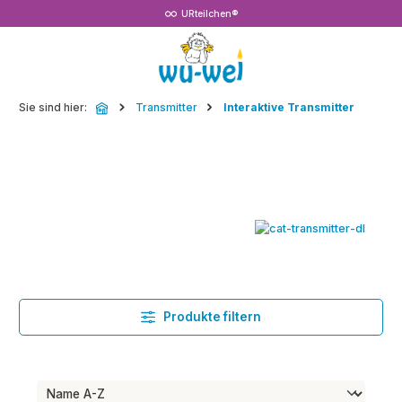
URteilchen®
Zum Hauptinhalt springen
Sie sind hier:
Transmitter
Interaktive Transmitter
Produkte filtern