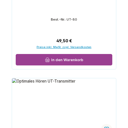
Best.-Nr.:
UT-80
Regulärer Preis:
49,50 €
Preise inkl. MwSt. zzgl. Versandkosten
In den Warenkorb