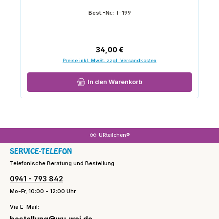
Best.-Nr.:
T-199
Regulärer Preis:
34,00 €
Preise inkl. MwSt. zzgl. Versandkosten
In den Warenkorb
URteilchen®
SERVICE-TELEFON
Telefonische Beratung und Bestellung:
0941 - 793 842
Mo-Fr, 10:00 - 12:00 Uhr
Via E-Mail:
bestellung@wu-wei.de