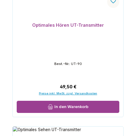
Optimales Hören UT-Transmitter
Best.-Nr.:
UT-90
Regulärer Preis:
49,50 €
Preise inkl. MwSt. zzgl. Versandkosten
In den Warenkorb