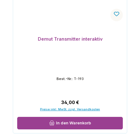
Demut Transmitter interaktiv
Best.-Nr.:
T-193
Regulärer Preis:
34,00 €
Preise inkl. MwSt. zzgl. Versandkosten
In den Warenkorb