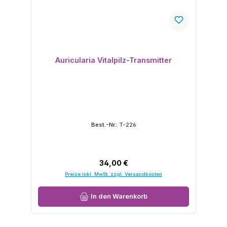
Auricularia Vitalpilz-Transmitter
Best.-Nr.:
T-226
Regulärer Preis:
34,00 €
Preise inkl. MwSt. zzgl. Versandkosten
In den Warenkorb