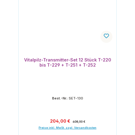
Vitalpilz-Transmitter-Set 12 Stück T-220
bis T-229 + T-251 + T-252
Best.-Nr.:
SET-130
Verkaufspreis:
Regulärer Preis:
204,00 €
408,00 €
Preise inkl. MwSt. zzgl. Versandkosten