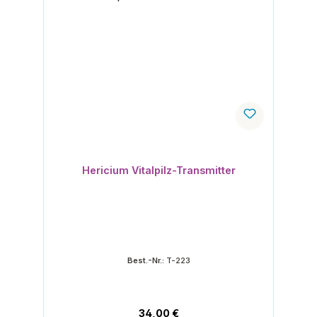
Hericium Vitalpilz-Transmitter
Best.-Nr.:
T-223
Regulärer Preis:
34,00 €