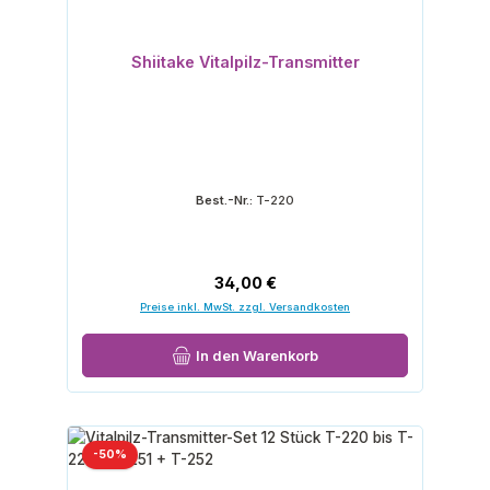
Shiitake Vitalpilz-Transmitter
Best.-Nr.:
T-220
Regulärer Preis:
34,00 €
Preise inkl. MwSt. zzgl. Versandkosten
In den Warenkorb
Rabatt
-50%