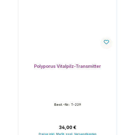
Polyporus Vitalpilz-Transmitter
Best.-Nr.:
T-229
Regulärer Preis:
34,00 €
Preise inkl. MwSt. zzgl. Versandkosten