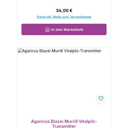
Regulärer Preis:
34,00 €
Preise inkl. MwSt. zzgl. Versandkosten
In den Warenkorb
Agaricus Blazei Murrill Vitalpilz-
Transmitter