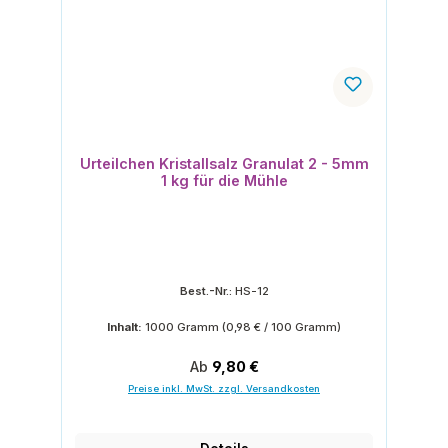
Urteilchen Kristallsalz Granulat 2 - 5mm
1 kg für die Mühle
Best.-Nr.:
HS-12
Inhalt:
1000 Gramm
(0,98 € / 100 Gramm)
Regulärer Preis:
Ab
9,80 €
Preise inkl. MwSt. zzgl. Versandkosten