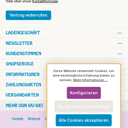
Oder über unser
Kontaktformular
.
Vertrag widerrufen
LADENGESCHÄFT
NEWSLETTER
KUNDENSTIMMEN
SHOPSERVICE
Diese Website verwendet Cookies, um
INFORMATIONEN
eine bestmögliche Erfahrung bieten zu
können.
Mehr Informationen ...
ZAHLUNGSARTEN
Konfigurieren
VERSANDARTEN
MEHR VON WU-WEI
Nur technisch notwendige
Kontakt
Widerruf
Versand und Zahlung
Versand in die Schweiz
Alle Cookies akzeptieren
Rundbrief