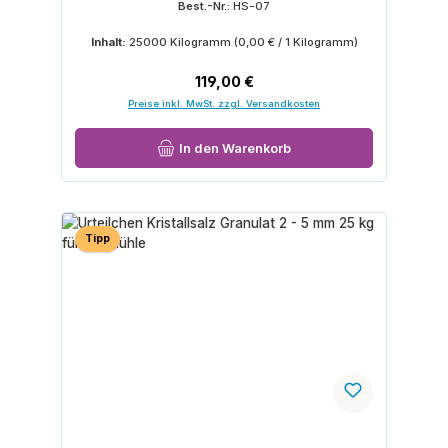
Best.-Nr.:
HS-07
Inhalt:
25000 Kilogramm
(0,00 € / 1 Kilogramm)
Regulärer Preis:
119,00 €
Preise inkl. MwSt. zzgl. Versandkosten
In den Warenkorb
Tipp