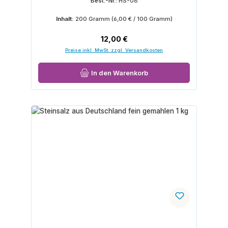
Best.-Nr.:
HS-08
Inhalt:
200 Gramm
(6,00 € / 100 Gramm)
Regulärer Preis:
12,00 €
Preise inkl. MwSt. zzgl. Versandkosten
In den Warenkorb